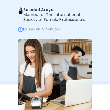
Software de Gestión
Cursos
Soledad Araya
Administración Empresarial
Software Factura y Administración
Kits
Member of The International
Society of Female Professionals
Ver todo
Ver Todo
Autores
Lo lees en 19 minutos