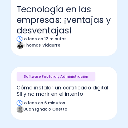
Tecnología en las
Administración Empresarial
Software Factura y Administración
Kits
empresas: ¡ventajas y
Ver todo
Ver Todo
Autores
desventajas!
Lo lees en 12 minutos
Thomas Vidaurre
Software Factura y Administración
Cómo instalar un certificado digital
SII y no morir en el intento
Lo lees en 6 minutos
Juan Ignacio Onetto