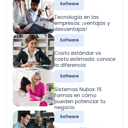
desventajas!
Software
Costo estándar vs
costo estimado: conoce
la diferencia
Software
Sistemas Nubox: 15
formas en cómo
pueden potenciar tu
negocio
Software
El campo 801 de la
factura electrónica SII:
La guía práctica