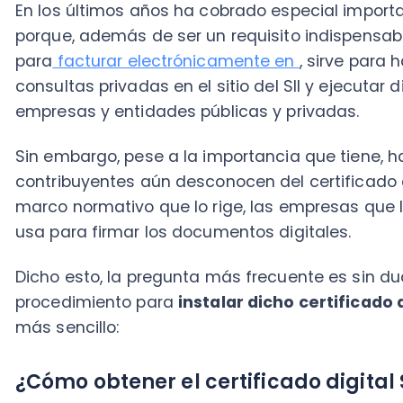
Sin embargo, pese a la importancia que tiene, hay b
contribuyentes aún desconocen del certificado digital
marco normativo que lo rige, las empresas que lo pro
usa para firmar los documentos digitales.
Dicho esto, la pregunta más frecuente es sin duda la
procedimiento para
instalar dicho certificado digita
más sencillo:
¿Cómo obtener el certificado digital SII?
Si eres usuario del sistema de facturación del SII -
co
debes
comprar tu certificado digital
con alguno de 
por el Servicio de Impuestos Internos. Luego de esto 
el equipo que emplearás para acceder al sistema.
El proceso de instalación puede variar de un proveedo