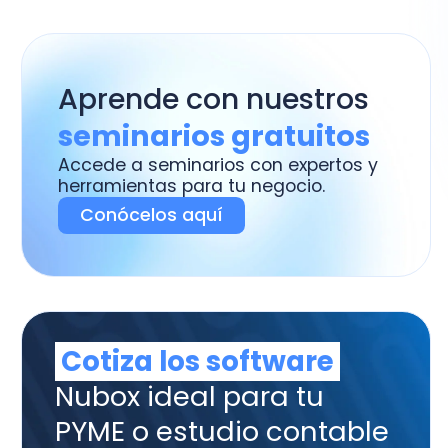
ramientas para tu negocio.
Conócelos aquí
otiza los software
box ideal para tu
ME o estudio contable
tura y Admnistración,
tabilidad, Remuneraciones y
trol de Asistencia.
uiero Cotizar