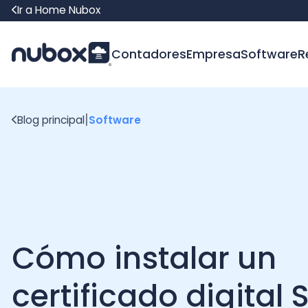
Ir a Home Nubox
Contadores
Empresa
Software
Recur
|
Blog principal
Software
Cómo instalar un
certificado digital SII 
no morir en el intento