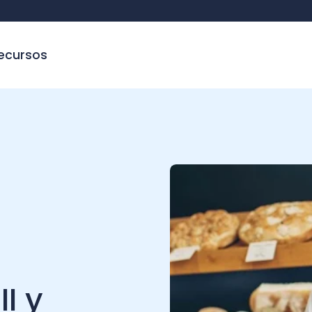
sos
y