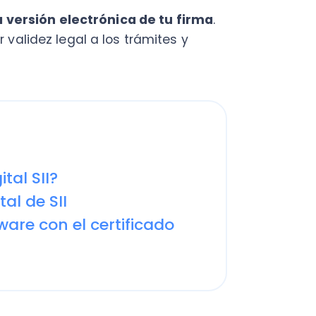
SII?
e SII
con el certificado
a en el mundo de las Pymes
a obtener la autorización
 declaraciones, rectificatorias,
rsas operaciones entre