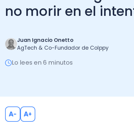
Juan Ignacio Onetto
AgTech & Co-Fundador de Colppy
Lo lees en 6 minutos
A
A
-
+
En pocas palabras, el
certificado digital
SII es la ve
Un carnet de identidad virtual que te permite dar vali
operaciones que realizas en la web.