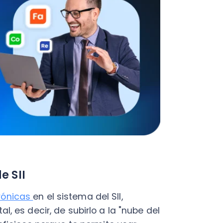
I
cas
en el sistema del SII,
s decir, de subirlo a la "nube del
so porque te permite usar
vo con conexión a Internet
, sin
alación.
alizado ciertos procesos y
s trámites de manera online,
tedioso proceso que supone
 embargo, aún falta mucho por
tas declaraciones, tanto para
rganizaciones y empresas.