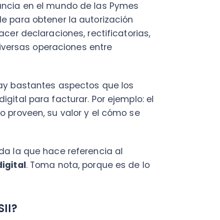
astantes aspectos que los
 para facturar. Por ejemplo: el
C
veen, su valor y el cómo se
a
en
 que hace referencia al
Cal
l
. Toma nota, porque es de lo
res
ráp
¡
nocido como Mipyme
-
los proveedores autorizados
puedes proceder a instalarlo en
Ap
se
r a otro, por lo que lo más
Acc