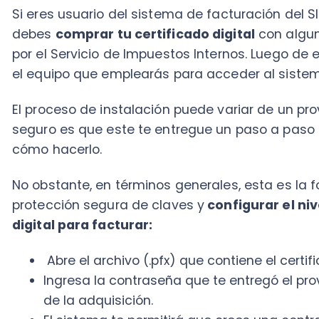
seguro es que este te entregue un paso a paso en e
cómo hacerlo.
No obstante, en términos generales, esta es la forma
protección segura de claves y
configurar el nivel de
digital para facturar:
Abre el archivo (.pfx) que contiene el certificado 
Ingresa la contraseña que te entregó el proveed
de la adquisición.
El sistema te permitirá que crees una contraseñ
emplearás cada vez que uses el certificado.
Una vez ejecutadas las acciones en mención, puls
¿Ves que es muy fácil?
No olvides que para desarrollar el proceso debes ase
el
“netFramework
”, requerido por el
Plug-in Firma Digit