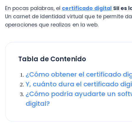
Tabla de Contenido
¿Cómo obtener el certificado digital 
Y, cuánto dura el certificado digital d
¿Cómo podría ayudarte un software 
digital?
En los últimos años ha cobrado especial importanci
porque, además de ser un requisito indispensable par
para
facturar electrónicamente en
, sirve para hacer
consultas privadas en el sitio del SII y ejecutar dive
empresas y entidades públicas y privadas.