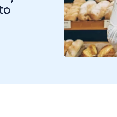
rsión electrónica de tu firma
.
dez legal a los trámites y