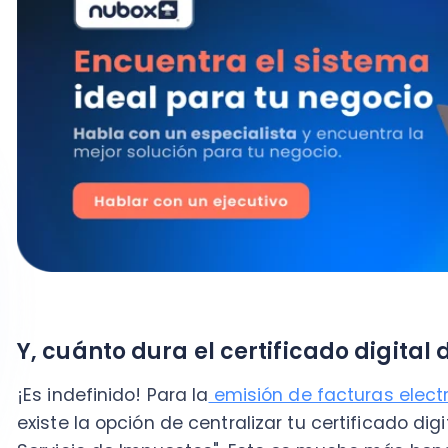
Y, cuánto dura el certificado digital de SI
¡Es indefinido! Para la
emisión de facturas electróni
existe la opción de
centralizar tu certificado digital,
e
Servicio de Impuestos". Esto es mucho más beneficio
el
certificado digital SII desde cualquier dispositi
necesidad de realizar nuevamente el proceso de inst
Actualmente, muchas instituciones públicas han digit
ofrecen ventanillas electrónicas para que realices tu
sin desplazarte hasta sus sedes físicas y hacer el 
realizar ciertas gestiones de manera presencial. Sin
profundizar y mejorar en dicha materia.
Recuerda que este certificado te servirá para consul
personas naturales mayores de 16 años como para o