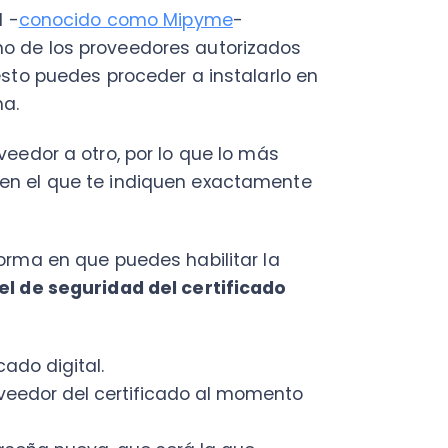
l que te indiquen exactamente
her
 en que puedes habilitar la
 seguridad del certificado
C
digital.
Nu
or del certificado al momento
PY
a nueva, que será la que
Fac
Con
Con
a el botón “Finalizar”.
Q
gurarte de instalar
al
, que
puedes descargar