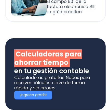
alculadoras para
horrar tiempo
 tu gestión contable
culadoras gratuitas Nubox para
olver cálculos clave de forma
ida y sin errores.
Ingresa gratis!
rende con nuestros
minarios gratuitos
ede a seminarios con expertos y