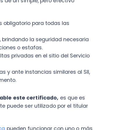
o.
este certificado,
es que es
de ser utilizado por el titular
eden funcionar con uno o más
s documentos a través de su
tás trabajando, debes recordar
alguno. De esta manera, se
 y sin riesgo, tanto para los
 factura electrónica?
r medio de empresas