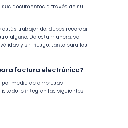
do lo integran las siguientes
rá mucho tiempo. Además, como
cumento, de lo contrario, no
re ser instalado
en el
lacionados con él. Para