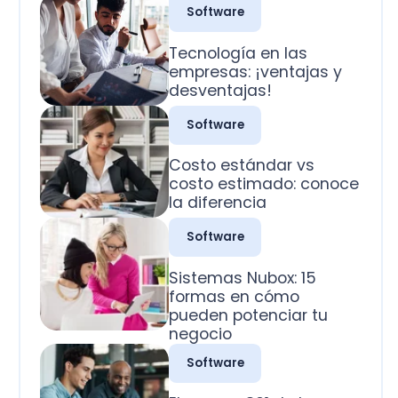
desventajas!
Software
Costo estándar vs
costo estimado: conoce
la diferencia
Software
Sistemas Nubox: 15
formas en cómo
pueden potenciar tu
negocio
Software
El campo 801 de la
factura electrónica SII:
La guía práctica