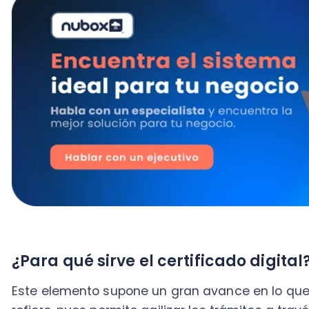
¿Para qué sirve el certificado digital?
Este elemento supone un gran avance en lo que a asp
refiere, pues permite agilizar los trámites a través de
método, y permite:
Poder
facturar electrónicamente en Chile
, es ob
compañías.
Validar los documentos tributarios emitidos, br
para realizar trámites sin riesgo de falsificacion
Hacer declaraciones, rectificatorias y consultas p
de Impuestos Internos (SII).
Realizar diversas operaciones entre empresas y an