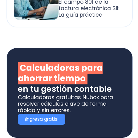
alculadoras para
horrar tiempo
 tu gestión contable
culadoras gratuitas Nubox para
olver cálculos clave de forma
ida y sin errores.
Ingresa gratis!
prende con
uestros
Cursos
ede a cursos con expertos y