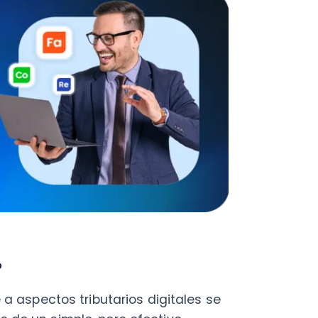
ectos tributarios digitales se
 un simple, pero efectivo
ligatorio para todas las
indando la seguridad necesaria
es o estafas.
rivadas en el sitio del Servicio
te instancias similares al SII,