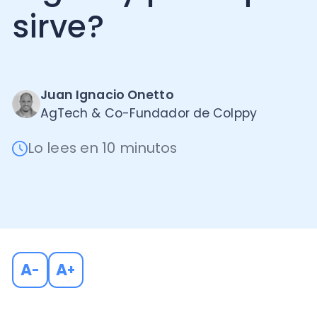
Juan Ignacio Onetto
AgTech & Co-Fundador de Colppy
Lo lees en 10 minutos
A
A
-
+
Si bien la digitalización de los procesos tributarios 
para el sector, esto también ha requerido desarrolla
movimientos realizados por los contribuyentes, lo cual