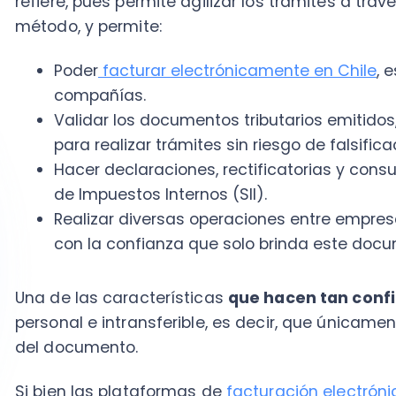
con la confianza que solo brinda este document
Una de las características
que hacen tan confiable 
personal e intransferible, es decir, que únicamente pue
del documento.
Si bien las plataformas de
facturación electrónica
pu
usuarios, cada uno de ellos debe emitir o validar su
propio certificado.
Por ello, al retirarlo del computador desde donde es
hacer una copia del mismo, pues no dejará registro 
garantiza que las operaciones sean totalmente válidas
contribuyentes como para el fisco.
¿Dónde comprar certificado digital para
La obtención de un
certificado digital
se realiza po