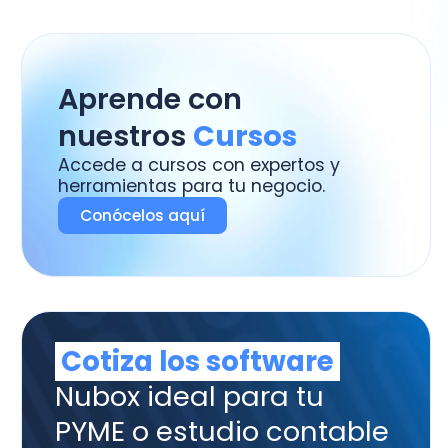
ramientas para tu negocio.
onócelos aquí
otiza los software
box ideal para tu
ME o estudio contable
tura y Admnistración,
tabilidad, Remuneraciones y
trol de Asistencia.
uiero Cotizar