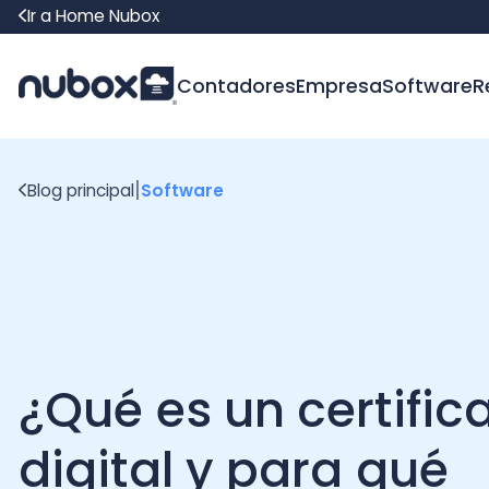
Ir a Home Nubox
Contadores
Empresa
Software
Recur
|
Blog principal
Software
¿Qué es un certificad
digital y para qué
sirve?