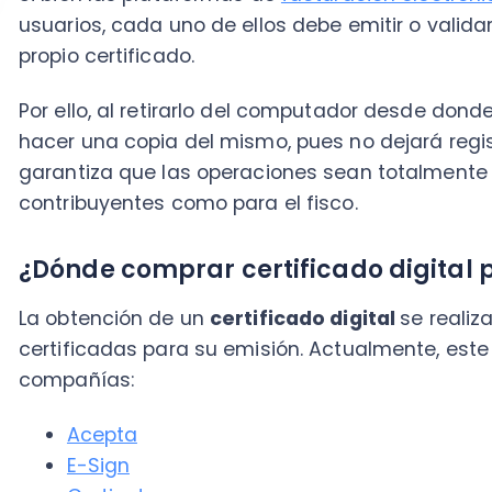
certificadas para su emisión. Actualmente, este lista
compañías:
Acepta
E-Sign
Certinet
Paperless
La obtención de este archivo es fácil y no te toma
facturador electrónico es preciso contar con este do
podrás emitir ni validar este y otros documentos
¿Cómo se instala el certificado digital?
Como mencionamos más arriba, el certificado
requie
computador, desde donde se ejecutan los trámites re
hacerlo, debes seguir los siguientes pasos: