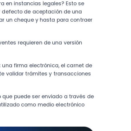
her
C
firma electrónica, el carnet de
lidar trámites y transacciones
 puede ser enviado a través de
C
zado como medio electrónico
Nu
PY
Fac
Con
Con
Q