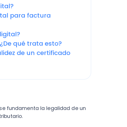
e qué trata esto?
z de un certificado
C
a
en
Cal
res
ráp
fundamenta la legalidad de un
¡
rio.
instancias legales? Esto se
fecto de aceptación de una
un cheque y hasta para contraer
A
n
s requieren de una versión
Acc