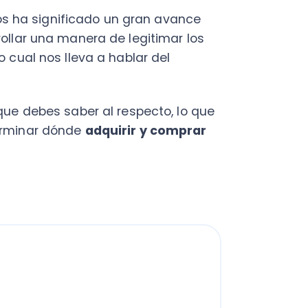
ebes saber al respecto, lo que
nar dónde
adquirir y comprar
?
para factura
al?