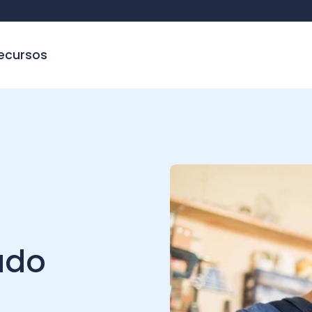
sos
o