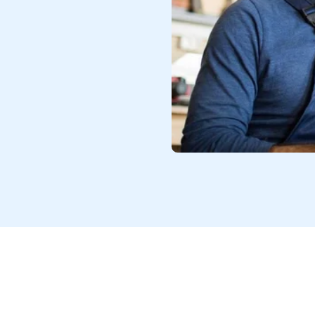
ha significado un gran avance
r una manera de legitimar los
 nos lleva a hablar del