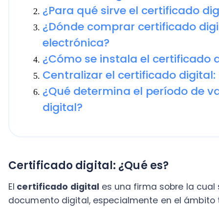
Centralizar el certificado digital: ¿D
¿Qué determina el período de valide
digital?
Certificado digital: ¿Qué es?
El
certificado digital
es una firma sobre la cual se 
documento digital, especialmente en el ámbito tributa
¿De qué manera una persona da fe de su palabra en 
logra a través de la firma, uno de los medios por de
parte: la usas para cerrar un contrato, para cobrar 
matrimonio.
Y, aunque todos tenemos una, algunos contribuyente
digital de la misma.