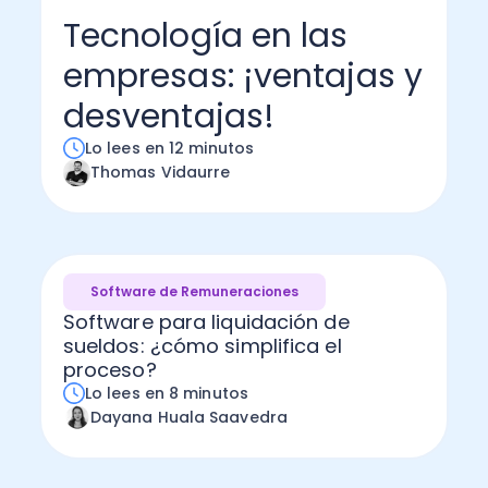
Tecnología en las
Administración Empresarial
Software Factura y Administración
Kits
empresas: ¡ventajas y
Ver todo
Ver Todo
Autores
desventajas!
Lo lees en 12 minutos
Thomas Vidaurre
Software de Remuneraciones
Software para liquidación de
sueldos: ¿cómo simplifica el
proceso?
Lo lees en 8 minutos
Dayana Huala Saavedra