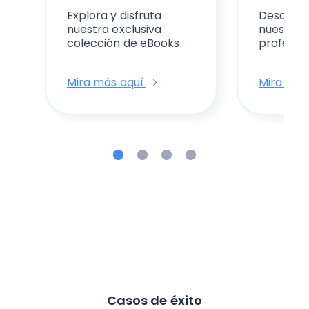
Explora y disfruta
Descubre 
nuestra exclusiva
nuestras 
colección de eBooks.
profesion
Mira más aquí
Mira más
Casos de éxito