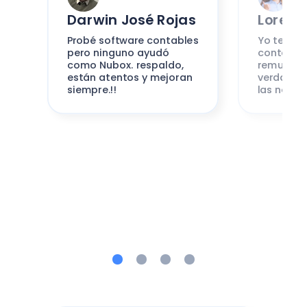
Darwin José Rojas
Lorena
Probé software contables
Yo tengo 
pero ninguno ayudó
contabili
como Nubox. respaldo,
remunerac
están atentos y mejoran
verdad es
siempre.!!
las neces