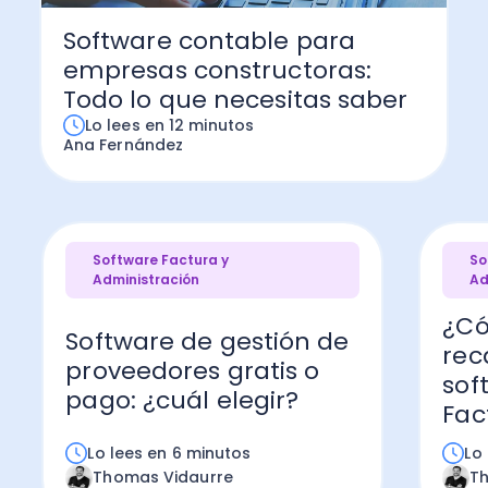
Administración Empresarial
Software contable para
Software Factura y Administración
Kits
empresas constructoras:
Ver todo
Todo lo que necesitas saber
Ver Todo
Autores
Lo lees en 12 minutos
Ana Fernández
Software Factura y
So
Administración
Ad
¿Có
Software de gestión de
rec
proveedores gratis o
sof
pago: ¿cuál elegir?
Fac
Lo lees en 6 minutos
Lo
Thomas Vidaurre
T