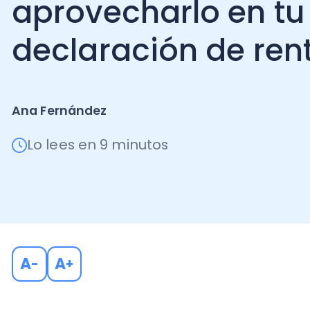
declaración de renta
Ana Fernández
Lo lees en 9 minutos
A
A
-
+
El crédito al Impuesto Global Complementario (IGC)
en la Ley sobre Impuesto a la Renta que permite a la
ciertos pagos o retenciones como rebaja directa del