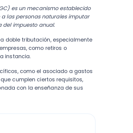
oble tributación, especialmente
esas, como retiros o
tancia.
os, como el asociado a gastos
umplen ciertos requisitos,
ada con la enseñanza de sus
entario y por qué
y objetivo