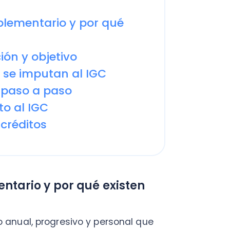
 imputan al IGC
so a paso
l IGC
ditos
io y por qué existen
l, progresivo y personal que
sidencia en Chile sobre todas
la Operación Renta,
s, dividendos, retiros,