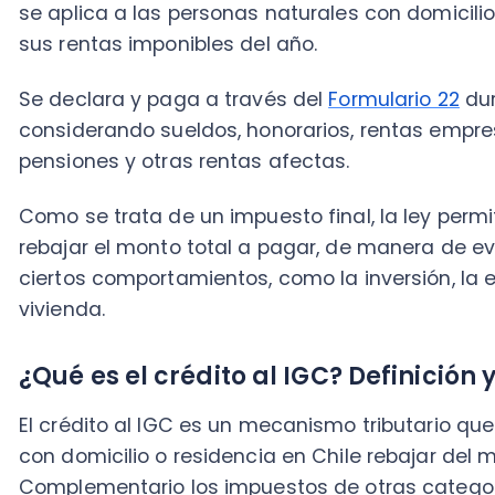
Como se trata de un impuesto final, la ley permite im
rebajar el monto total a pagar, de manera de evitar d
ciertos comportamientos, como la inversión, la educa
vivienda.
¿Qué es el crédito al IGC? Definición y obj
El crédito al IGC es un mecanismo tributario que per
con domicilio o residencia en Chile rebajar del mont
Complementario los impuestos de otras categorías 
rentas que perciben.
Su objetivo principal es evitar la doble tributación i
asegurando que un ingreso no sea gravado dos veces 
componente clave para el cálculo de tu impuesto glo
Este crédito no solo beneficia a quienes tienen renta
puede aplicar a situaciones muy comunes, como los i