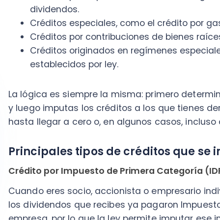
Principales tipos de créditos que se imp
Crédito por Impuesto de Primera Categoría (IDPC)
Cuando eres socio, accionista o empresario individual,
los dividendos que recibes ya pagaron Impuesto de P
empresa, por lo que la ley permite imputar ese impu
para evitar doble tributación.
De manera muy resumida, el proceso es:
La empresa paga IDPC sobre su renta líquida imp
Ese impuesto se registra en el
Registro SAC
como
Cuando se distribuyen utilidades, se asigna una 
cada retiro o dividendo.
Al momento de declarar renta, el dueño imputa e
En la práctica, los créditos por IDPC pueden ser: