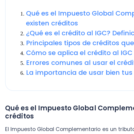
Principales tipos de créditos que se
Cómo se aplica el crédito al IGC pa
Errores comunes al usar el crédito a
La importancia de usar bien tus cré
Qué es el Impuesto Global Complementar
créditos
El Impuesto Global Complementario es un tributo anua
se aplica a las personas naturales con domicilio o re
sus rentas imponibles del año.
Se declara y paga a través del
Formulario 22
durante 
considerando sueldos, honorarios, rentas empresariale
pensiones y otras rentas afectas.