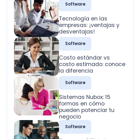
desventajas!
Software
Costo estándar vs
costo estimado: conoce
la diferencia
Software
Sistemas Nubox: 15
formas en cómo
pueden potenciar tu
negocio
Software
El campo 801 de la
factura electrónica SII:
La guía práctica