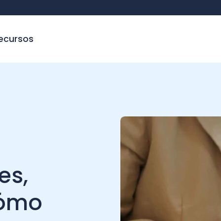
sos
,
mo