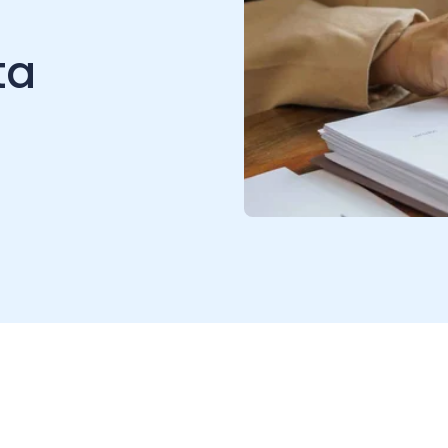
 es un mecanismo establecido
s personas naturales imputar
 impuesto anual.