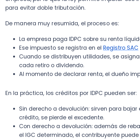
Sin derecho a devolución: sirven para bajar el im
crédito, se pierde el excedente.
Con derecho a devolución: además de rebajar el 
el IGC determinado, el contribuyente puede solici
Crédito por gastos en educación
La
Guía Práctica de Declaración de Renta 2026
del SI
gastos en educación permite a contribuyentes afect
Segunda Categoría rebajar sus impuestos por los ga
hijas, siempre que se cumplan los requisitos legales.
El monto del crédito puede llegar hasta 4,4 UF por cad
aproximadamente 174.803 pesos al 31 de diciembre d
Requisitos del crédito por educación:
Los requisitos del crédito por gastos en educación so