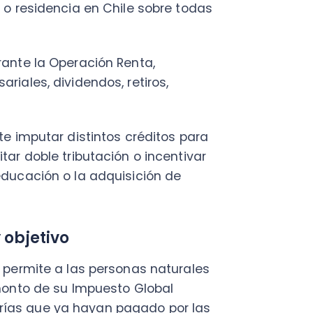
putar distintos créditos para
oble tributación o incentivar
ción o la adquisición de
etivo
mite a las personas naturales
o de su Impuesto Global
que ya hayan pagado por las
nterna sobre una misma renta,
por diferentes tributos. Es un
bal anual.
s de capital, sino que también
nversionistas, socios de