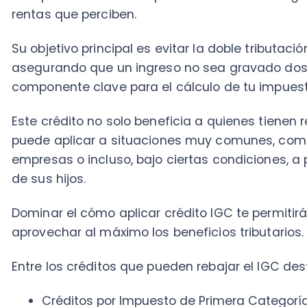
empresas o incluso, bajo ciertas condiciones, a padr
de sus hijos.
Dominar el cómo aplicar crédito IGC te permitirá opti
aprovechar al máximo los beneficios tributarios.
Entre los créditos que pueden rebajar el IGC destaca
Créditos por Impuesto de Primera Categoría (IDP
dividendos.
Créditos especiales, como el crédito por gastos
Créditos por contribuciones de bienes raíces, en 
Créditos originados en regímenes especiales o be
establecidos por ley.
La lógica es siempre la misma: primero determinas el
y luego imputas los créditos a los que tienes derech
hasta llegar a cero o, en algunos casos, incluso obte