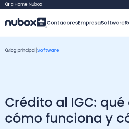
Ir a Home Nubox
Contadores
Empresa
Software
Recur
|
Blog principal
Software
Crédito al IGC: qué es
cómo funciona y có
aprovecharlo en tu