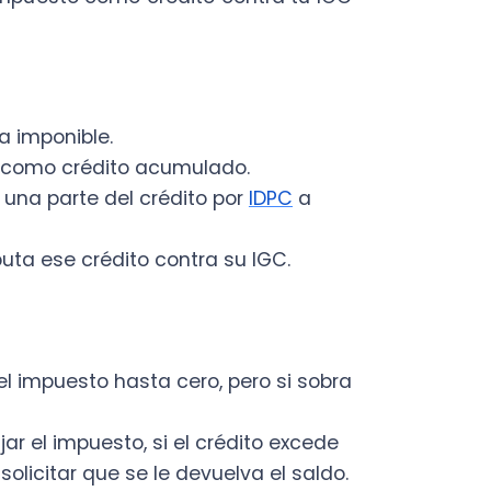
puesto hasta cero, pero si sobra
impuesto, si el crédito excede
tar que se le devuelva el saldo.
I señala que el crédito por
os al IGC o Impuesto Único de
stos de educación de hijos o
a hijo o hija (equivalente a
e 2025).
n específicos: que los hijos