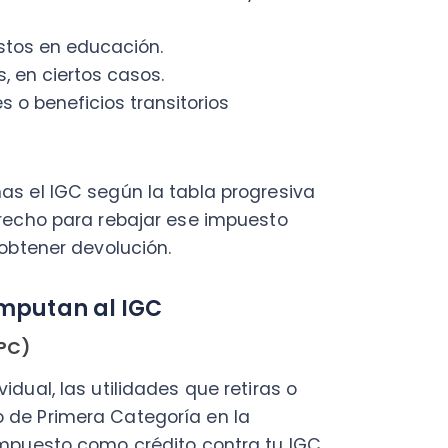
utan al IGC
 las utilidades que retiras o
rimera Categoría en la
esto como crédito contra tu IGC
onible.
 crédito acumulado.
parte del crédito por
IDPC
a
se crédito contra su IGC.