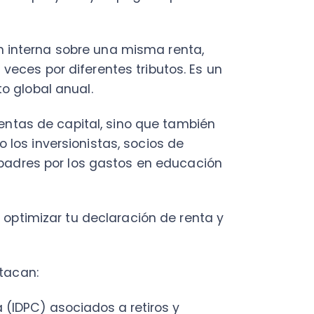
es por los gastos en educación
mizar tu declaración de renta y
n:
C) asociados a retiros y
 en educación.
ciertos casos.
neficios transitorios
 IGC según la tabla progresiva
o para rebajar ese impuesto
ner devolución.