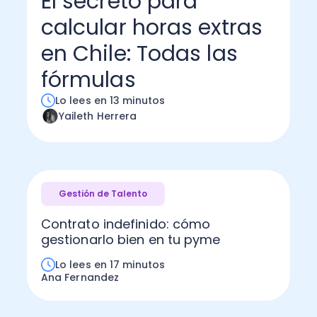
El secreto para
calcular horas extras
Administración Empresarial
Software Factura y Administración
Kits
en Chile: Todas las
Ver todo
Ver Todo
Autores
fórmulas
Lo lees en 13 minutos
Yaileth Herrera
Gestión de Talento
Contrato indefinido: cómo
gestionarlo bien en tu pyme
Lo lees en 17 minutos
Ana Fernandez