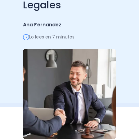
Legales
Administración Empresarial
Software Factura y Administración
Kits
Ana Fernandez
Ver todo
Ver Todo
Autores
Lo lees en 7 minutos