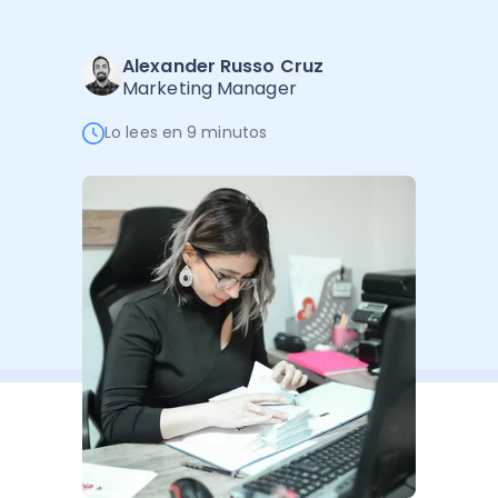
Administración Empresarial
Software Factura y Administración
Kits
Alexander Russo Cruz
Marketing Manager
Ver todo
Ver Todo
Autores
Lo lees en 9 minutos