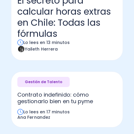
El secreto para
calcular horas extras
Administración Empresarial
Software Factura y Administración
Kits
en Chile: Todas las
Ver todo
Ver Todo
Autores
fórmulas
Lo lees en 13 minutos
Yaileth Herrera
Gestión de Talento
Contrato indefinido: cómo
gestionarlo bien en tu pyme
Lo lees en 17 minutos
Ana Fernandez