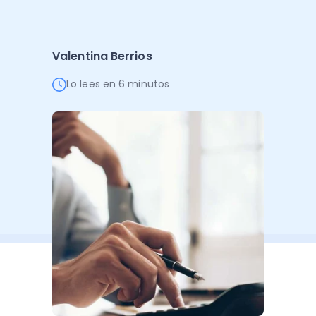
Administración Empresarial
Software Factura y Administración
Kits
Valentina Berrios
Ver todo
Ver Todo
Autores
Lo lees en 6 minutos