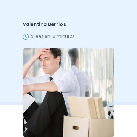
Administración Empresarial
Software Factura y Administración
Kits
Valentina Berrios
Ver todo
Ver Todo
Autores
Lo lees en 10 minutos