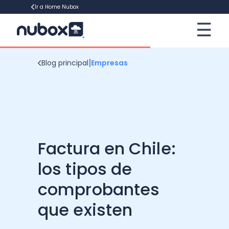
Ir a Home Nubox
☰
×
Contadores
|
Blog principal
Empresas
Empresa
Contabilidad tributaria
Software
Declaraciones juradas
Gestión de Talento
Factura en Chile:
Operación renta
Recursos
Marketing Digital Empresarial
Tecnología Digital
los tipos de
Gestión de cobranza
Gestión Empresarial
Software de Remuneraciones
Ebooks
comprobantes
Contabilidad financiera
Financiamiento Empresarial
que existen
Software Contable
Plantillas
Cotiza ahora
Emprender en Chile