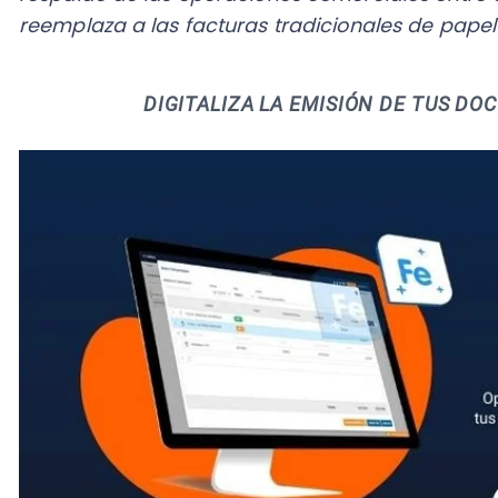
2. Nota de Crédito
Es el documento en formato digital que envías a un c
determinado reembolso por descuentos o bonificaci
facturado la compra.