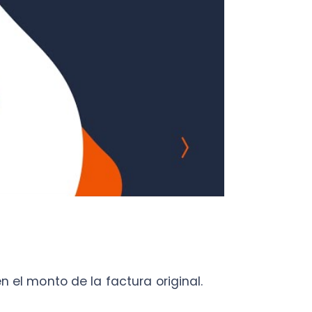
nto de la factura original.
 optado por postergar el
enes, independiente de que