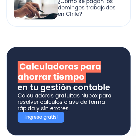
alculadoras para
horrar tiempo
 tu gestión contable
culadoras gratuitas Nubox para
olver cálculos clave de forma
ida y sin errores.
Ingresa gratis!
otiza los software
box ideal para tu
ME o estudio contable