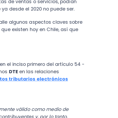
Fac
Con
Con
nciso primero del artículo 54 -
Q
DTE
en las relaciones
ibutarios electrónicos
te válido como medio de
uyentes y, por lo tanto,
NTOS TRIBUTARIOS