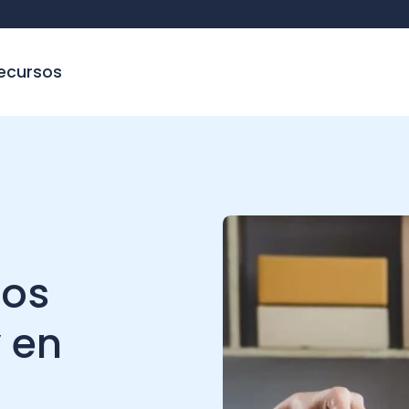
sos
s
en