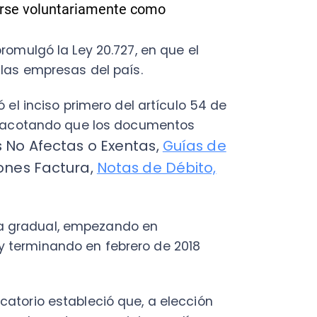
nciso primero del artículo 54 de
tando que los documentos
Afectas o Exentas,
Guías de
C
 Factura,
Notas de Débito,
a
en
Cal
dual, empezando en
res
minando en febrero de 2018
ráp
¡
o estableció que, a elección
e ventas o servicios, podían
desde el 2020 no puede ser.
C
algunos aspectos claves sobre
existen hoy en Chile, así que
Nu
PY