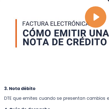
3. Nota débito
DTE que emites cuando se presentan cambios en el mo
4. Guía de despacho
De acuerdo con el SII
, “
debes emitirla cuando se haya
otorgamiento de la factura y cuando se trasladen bi
constituyan o no venta”.
5. Factura de Exportación
Soporta las ventas en el extranjero.