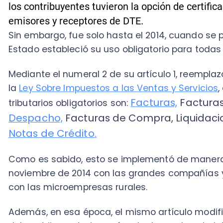
Mediante el numeral 2 de su artículo 1, reemplazó el i
la
Ley Sobre Impuestos a las Ventas y Servicios
, aco
Facturas,
Facturas No 
tributarios obligatorios son:
Despacho,
Facturas de Compra,
Liquidaciones
Notas de Crédito.
Como es sabido, esto se implementó de manera gra
noviembre de 2014 con las grandes compañías y ter
con las microempresas rurales.
Además, en esa época, el mismo artículo modificatori
del contribuyente, las guías de despacho y boletas d
ser expedidos digitalmente o en papel, cosa que ya 
En todo caso, vale la pena que conozcas en detalle 
los tipos de documentos tributarios electrónicos que 
aquí te contamos. ¡Sigue leyendo!