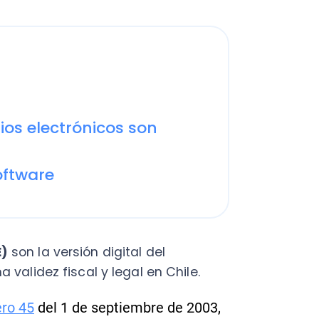
electrónicos son
are
 la versión digital del
ez fiscal y legal en Chile.
5
del 1 de septiembre de 2003,
e voluntariamente como
gó la Ley 20.727, en que el
empresas del país.