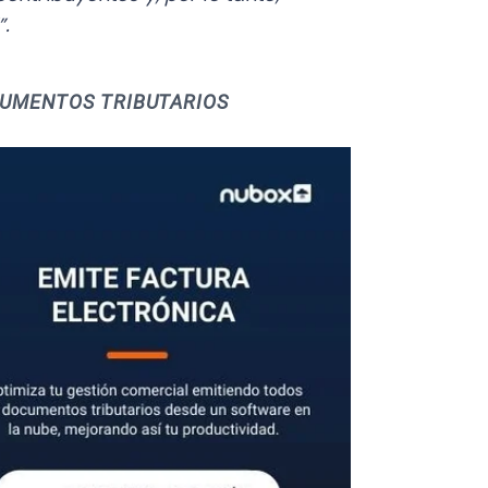
liente para acreditar un
ones otorgados luego de haber