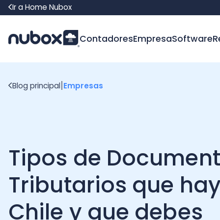
Ir a Home Nubox
Contadores
Empresa
Software
Recur
|
Blog principal
Empresas
Tipos de Documento
Tributarios que hay 
Chile y que debes
conocer