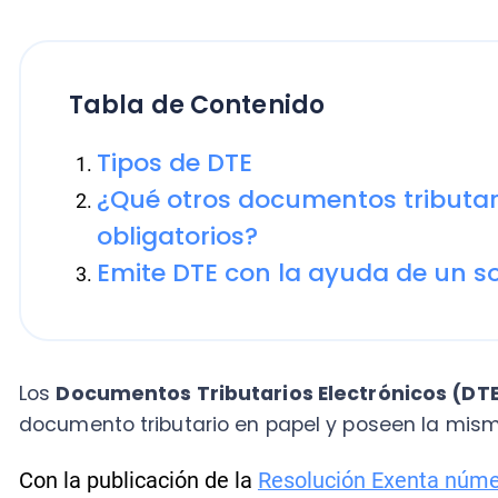
Tabla de Contenido
Tipos de DTE
¿Qué otros documentos tributarios 
obligatorios?
Emite DTE con la ayuda de un softw
Los
Documentos Tributarios Electrónicos (DTE)
son
documento tributario en papel y poseen la misma valid
Con la publicación de la
Resolución Exenta número 4
los contribuyentes tuvieron la opción de certificars
emisores y receptores de DTE.
Sin embargo, fue solo hasta el 2014, cuando se promul
Estado estableció su uso obligatorio para todas las 