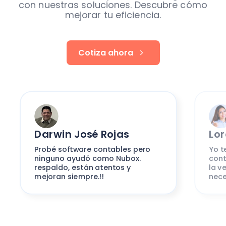
con nuestras soluciones. Descubre cómo
mejorar tu eficiencia.
Cotiza ahora
Darwin José Rojas
Lo
Probé software contables pero
Yo t
ninguno ayudó como Nubox.
cont
respaldo, están atentos y
la v
mejoran siempre.!!
nece