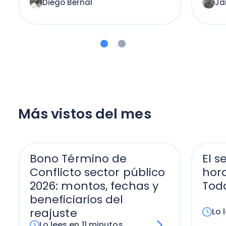
Diego Bernal
Ja
Más vistos del mes
Bono Término de
El s
Conflicto sector público
hora
2026: montos, fechas y
Tod
beneficiarios del
reajuste
Lo 
Lo lees en 11 minutos