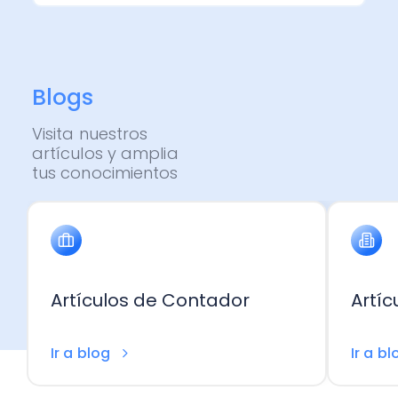
Administración Empresarial
Software Factura y Administración
Kits
Ver todo
Ver Todo
Autores
Blogs
Visita nuestros
artículos y amplia
tus conocimientos
Artículos de Contador
Artí
Ir a blog
Ir a b