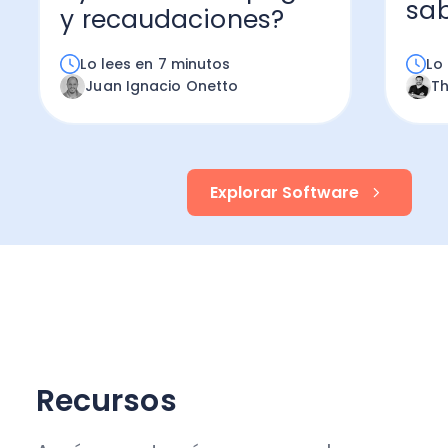
sab
y recaudaciones?
Lo lees en 7 minutos
Lo
Juan Ignacio Onetto
T
Explorar Software
Recursos