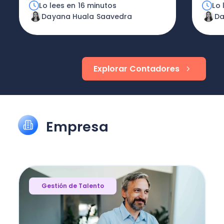
Lo lees en 16 minutos
Lo 
Dayana Huala Saavedra
Da
Explorar Contadores
Empresa
Gestión de Talento