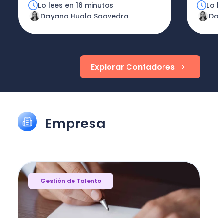
Lo lees en 16 minutos
Lo 
Dayana Huala Saavedra
Da
Explorar Contadores
Empresa
Gestión de Talento