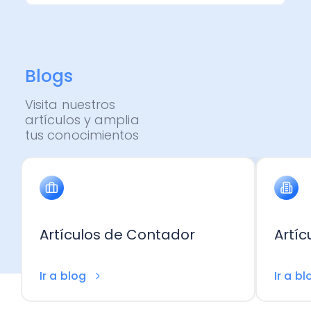
Administración Empresarial
Software Factura y Administración
Kits
Ver todo
Ver Todo
Autores
Blogs
Visita nuestros
artículos y amplia
tus conocimientos
Artículos de Contador
Artí
Ir a blog
Ir a b