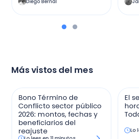
Diego Bernal
Ja
Más vistos del mes
Bono Término de
El s
Conflicto sector público
hora
2026: montos, fechas y
Tod
beneficiarios del
reajuste
Lo 
Lo lees en 11 minutos