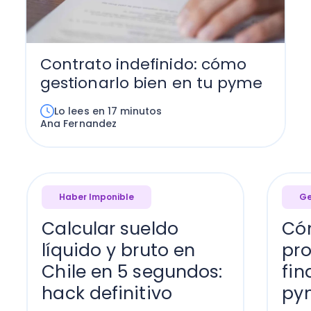
Contrato indefinido: cómo
gestionarlo bien en tu pyme
Lo lees en 17 minutos
Ana Fernandez
Haber Imponible
Ge
Calcular sueldo
Có
líquido y bruto en
pr
Chile en 5 segundos:
fin
hack definitivo
py