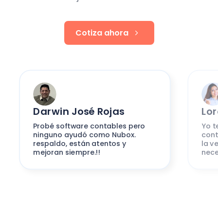
Cotiza ahora
Darwin José Rojas
Lo
Probé software contables pero
Yo t
ninguno ayudó como Nubox.
cont
respaldo, están atentos y
la v
mejoran siempre.!!
nece