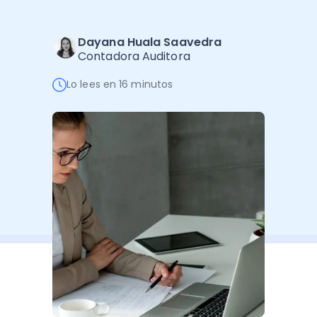
Administración Empresarial
Software Factura y Administración
Kits
Dayana Huala Saavedra
Contadora Auditora
Ver todo
Ver Todo
Autores
Lo lees en 16 minutos