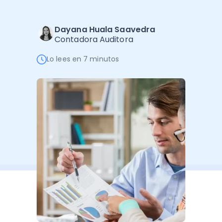
Software de Gestión
Cursos
Administración Empresarial
Software Factura y Administración
Kits
Dayana Huala Saavedra
Contadora Auditora
Ver todo
Ver Todo
Autores
Lo lees en 7 minutos