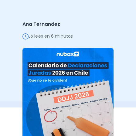
Administración Empresarial
Software Factura y Administración
Kits
Ana Fernandez
Ver todo
Ver Todo
Autores
Lo lees en 6 minutos