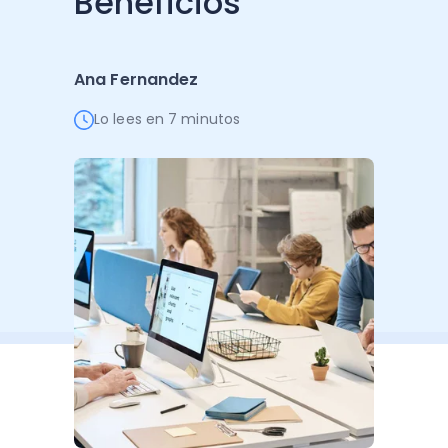
Beneficios
Administración Empresarial
Software Factura y Administración
Kits
Ana Fernandez
Ver todo
Ver Todo
Autores
Lo lees en 7 minutos