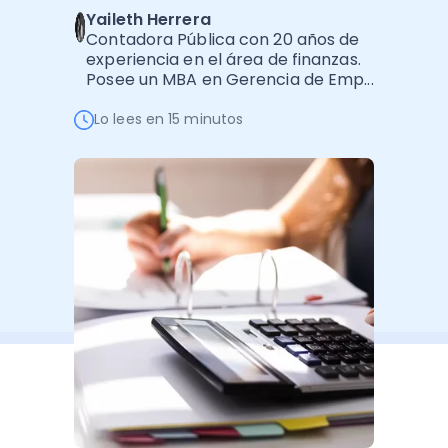
Yaileth Herrera
Administración Empresarial
Contadora Pública con 20 años de
Software Factura y Administración
Kits
experiencia en el área de finanzas.
Posee un MBA en Gerencia de Emp...
Ver todo
Ver Todo
Autores
Lo lees en 15 minutos