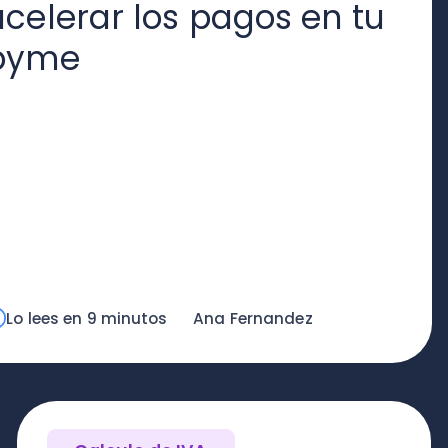
ees en 9 minutos
Ana Fernandez
mi
Calculo de IVA
D
¿Cómo hacer una
¿C
declaración mensual de
Ch
impuestos?
Lo lees en 11
Dayana Huala
Lo
minutos
Saavedra
mi