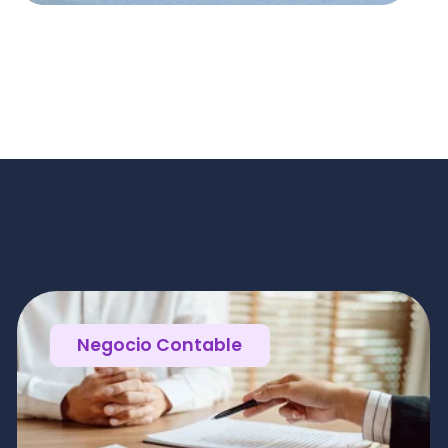
egocio Contable
guro de cesantía: qué
, cómo funciona y
uisitos
lees en 17
Ana Fernandez