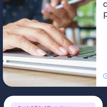
Lo l
Contabilidad Financiera y
Tributaria
¿Cómo calcular los
Pagos Provisionales
Mensuales (PPM)?
Lo lees en 16
Dayana Huala
minutos
Saavedra