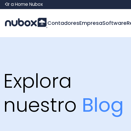
Ir a Home Nubox
Contadores
Empresa
Software
Recur
Explora
nuestro
Blog
Encuentra contenido valioso y actual sobre