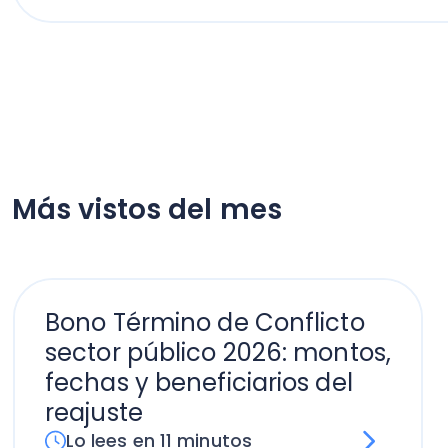
Más vistos del mes
Bono Término de Conflicto
sector público 2026: montos,
fechas y beneficiarios del
reajuste
Lo lees en 11 minutos
El secreto para calcular
horas extras en Chile: Todas
las fórmulas
Lo lees en 13 minutos