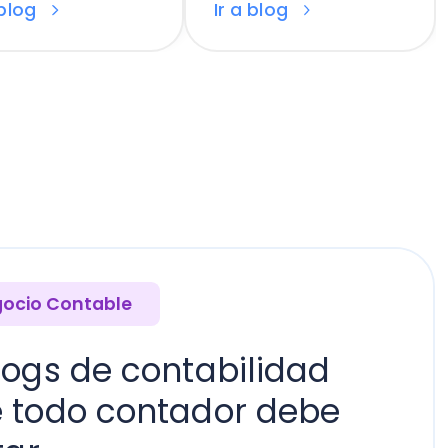
table
de contabilidad
 contador debe
nutos
Diego Bernal