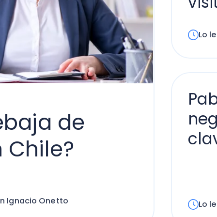
Pablo Ga
aja de
negocios 
clave dur
hile?
acio Onetto
Lo lees en 3 mi