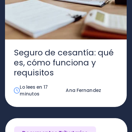
nutos
ocumentos Tributarios
ómo calcular el IVA en
ile?
 lees en 12
Yaileth Herrera
nutos
Explorar Contadores