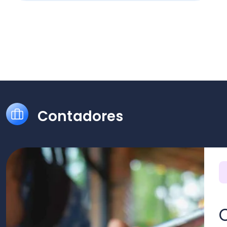
Con
Cob
ace
py