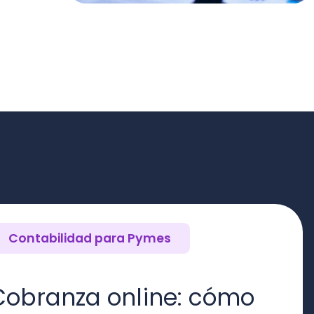
tabilidad para Pymes
N
ranza online: cómo
lerar los pagos en tu
me
Se
es
req
Lo 