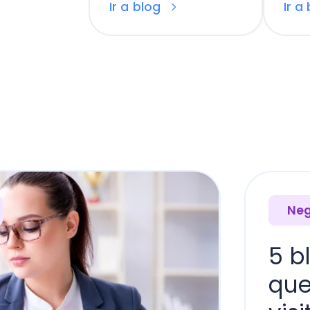
Negocio Con
5 blogs 
que todo
visitar
Lo lees en 7 mi