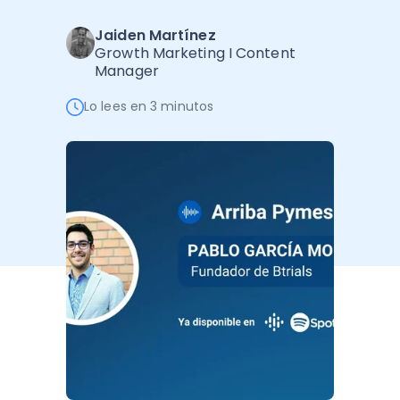
Administración Empresarial
Jaiden Martínez
Software Factura y Administración
Kits
Growth Marketing I Content
Manager
Ver todo
Ver Todo
Autores
Lo lees en 3 minutos