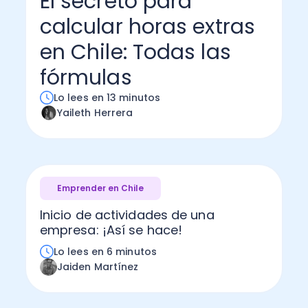
El secreto para
calcular horas extras
Administración Empresarial
Software Factura y Administración
Kits
en Chile: Todas las
Ver todo
Ver Todo
Autores
fórmulas
Lo lees en 13 minutos
Yaileth Herrera
Emprender en Chile
Inicio de actividades de una
empresa: ¡Así se hace!
Lo lees en 6 minutos
Jaiden Martínez