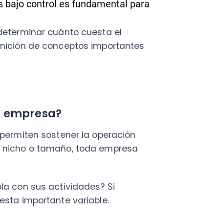
C
mpresa?
a
ten sostener la operación
en
ho o tamaño, toda empresa
Cal
res
ráp
n sus actividades? Si
¡
importante variable.
por diferentes costos, que
C
ciones?
Nu
de acuerdo a algunas aristas
PY