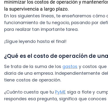
¡Sigue leyendo hasta el final!
¿Qué es el costo de operación de una e
Se trata de la suma de los
gastos
y costos que permi
diaria de una empresa. Independientemente del nic
tiene costos de operación.
¿Cuánto cuesta que tu
PyME
siga a flote y cumpla co
respondes esa pregunta, significa que conoces esta 
Como mencionamos, este indicador está conformado 
podemos catalogar como grupos. ¡Veamos!
¿Cuáles son los diferentes tipos de costos de opera
Los
costos de operaciones de una empresa
varían 
que mencionamos a continuación: