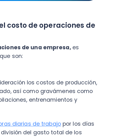
ciones, entrenamientos y
diarias de trabajo
por los días
ión del gasto total de los
alcules el costo de la hora de
ma y maquinarias. Si es una
ento que permite atender la
entes dispositivos.
a técnica cobra una importancia
nto que, en muchos casos, su