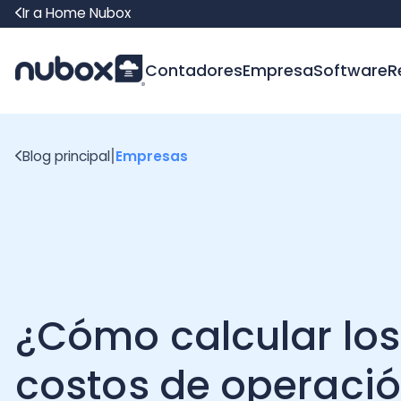
Ir a Home Nubox
Contadores
Empresa
Software
Recur
|
Blog principal
Empresas
¿Cómo calcular los
costos de operación
una empresa?