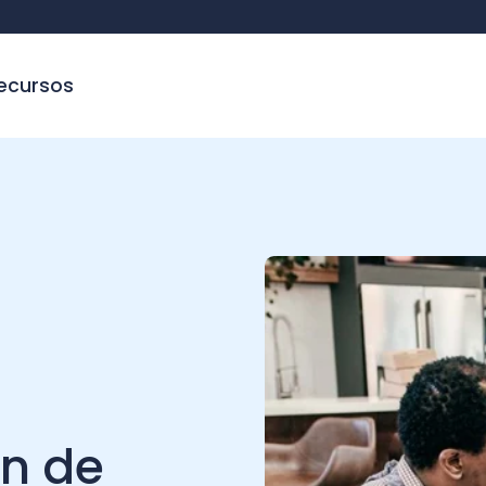
sos
 de