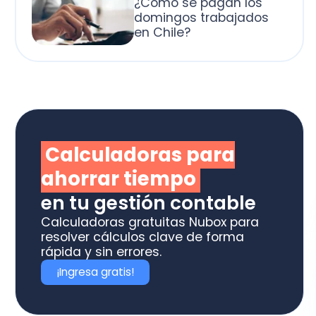
alculadoras para
horrar tiempo
 tu gestión contable
culadoras gratuitas Nubox para
olver cálculos clave de forma
ida y sin errores.
Ingresa gratis!
otiza los software
box ideal para tu
ME o estudio contable