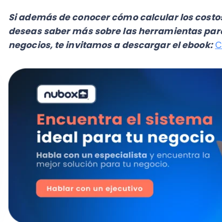
¿Cuáles son los pasos para calcular el 
las empresas?
Con la finalidad de calcular los
costos de operacio
preciso que consideres tres rubros importantes, que 
La mano de obra o nómina
En este punto es importante que tomes en considerac
cuyo cálculo involucra el sueldo bruto del emplead