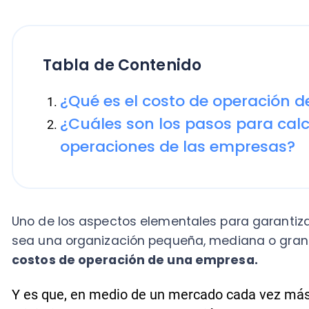
Tabla de Contenido
¿Qué es el costo de operación de 
¿Cuáles son los pasos para calcular
operaciones de las empresas?
Uno de los aspectos elementales para garantizar el é
sea una organización pequeña, mediana o grande, es
costos de operación de una empresa.
Y es que, en medio de un mercado cada vez más compe
minimizar los costos de operación y mantenerlos baj
la supervivencia a largo plazo.
En las siguientes líneas, te enseñaremos cómo deter
funcionamiento de tu negocio, pasando por definici
para realizar tan importante tarea.