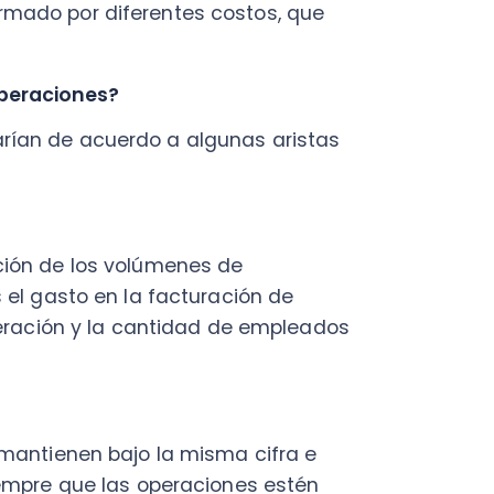
Fac
Con
Con
de los volúmenes de
Q
asto en la facturación de
ión y la cantidad de empleados
ienen bajo la misma cifra e
e que las operaciones estén
 te hablamos de ellos
 el aspecto financiero de
os de producción o fabricación