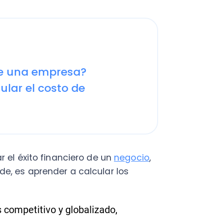
una empresa?
 el costo de
xito financiero de un
negocio
,
 aprender a calcular los
titivo y globalizado,
o control es fundamental para
minar cuánto cuesta el
ón de conceptos importantes