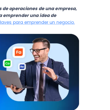
costo de operaciones de
nes de una empresa,
es
son:
ión los costos de producción,
o, así como gravámenes como