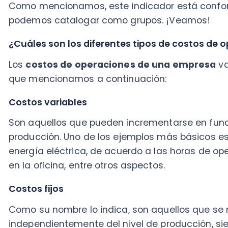
Costos variables
Son aquellos que pueden incrementarse en función 
producción. Uno de los ejemplos más básicos es el g
energía eléctrica, de acuerdo a las horas de operac
en la oficina, entre otros aspectos.
Costos fijos
Como su nombre lo indica, son aquellos que se mant
independientemente del nivel de producción, siempr
cerradas. Un ejemplo de ello son los arrendamientos.
Algunos dependen de la naturaleza de la empresa, y
enseguida.
Empresariales, es decir, que solo tendrán que ver con
contabilidad.
Industriales, que estarán relacionados con los proces