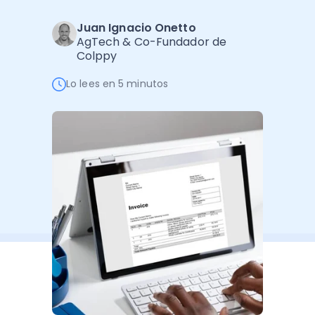
Administración Empresarial
Juan Ignacio Onetto
Software Factura y Administración
Kits
AgTech & Co-Fundador de
Colppy
Ver todo
Ver Todo
Autores
Lo lees en 5 minutos