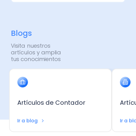
Administración Empresarial
Software Factura y Administración
Kits
Ver todo
Ver Todo
Autores
Blogs
Visita nuestros
artículos y amplia
tus conocimientos
Artículos de Contador
Artí
Ir a blog
Ir a b