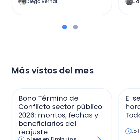
Diego Bernal
Ja
Más vistos del mes
Bono Término de
El s
Conflicto sector público
hora
2026: montos, fechas y
Tod
beneficiarios del
reajuste
Lo 
Lo lees en 11 minutos