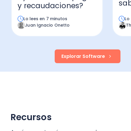
sab
y recaudaciones?
Lo lees en 7 minutos
Lo
Juan Ignacio Onetto
T
Explorar Software
Recursos