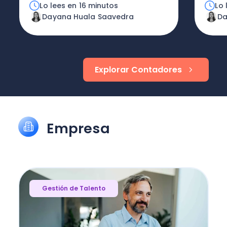
Lo lees en 16 minutos
Lo 
Dayana Huala Saavedra
Da
Explorar Contadores
Empresa
Gestión de Talento