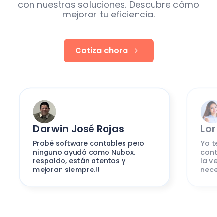
con nuestras soluciones. Descubre cómo
mejorar tu eficiencia.
Cotiza ahora
Darwin José Rojas
Lo
Probé software contables pero
Yo t
ninguno ayudó como Nubox.
cont
respaldo, están atentos y
la v
mejoran siempre.!!
nece