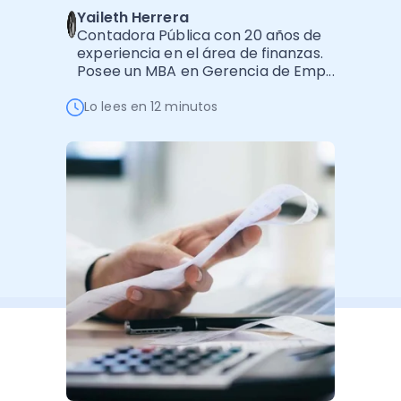
Yaileth Herrera
Administración Empresarial
Contadora Pública con 20 años de
Software Factura y Administración
Kits
experiencia en el área de finanzas.
Posee un MBA en Gerencia de Emp...
Ver todo
Ver Todo
Autores
Lo lees en 12 minutos