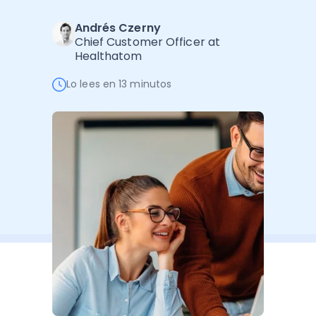
Administración Empresarial
Andrés Czerny
Software Factura y Administración
Kits
Chief Customer Officer at
Healthatom
Ver todo
Ver Todo
Autores
Lo lees en 13 minutos