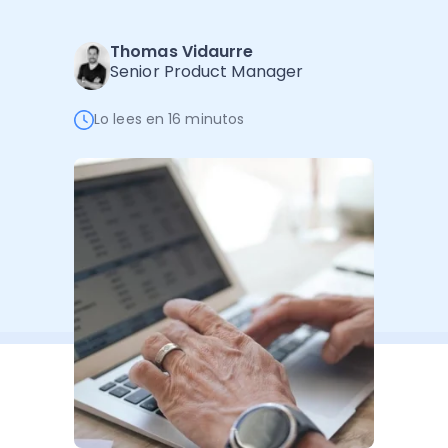
Software de Gestión
Cursos
Administración Empresarial
Thomas Vidaurre
Software Factura y Administración
Kits
Senior Product Manager
Ver todo
Ver Todo
Autores
Lo lees en 16 minutos