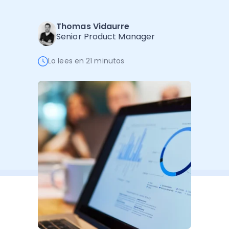
Software de Gestión
Cursos
Administración Empresarial
Thomas Vidaurre
Software Factura y Administración
Kits
Senior Product Manager
Ver todo
Ver Todo
Autores
Lo lees en 21 minutos