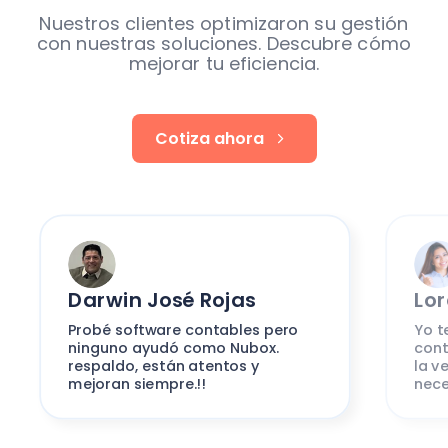
Nuestros clientes optimizaron su gestión
con nuestras soluciones. Descubre cómo
mejorar tu eficiencia.
Cotiza ahora
Darwin José Rojas
Lo
Probé software contables pero
Yo t
ninguno ayudó como Nubox.
cont
respaldo, están atentos y
la v
mejoran siempre.!!
nece