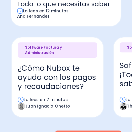
Todo lo que necesitas saber
Lo lees en 12 minutos
Ana Fernández
Software Factura y
So
Administración
Sof
¿Cómo Nubox te
¡To
ayuda con los pagos
sab
y recaudaciones?
Lo lees en 7 minutos
Lo
Juan Ignacio Onetto
T