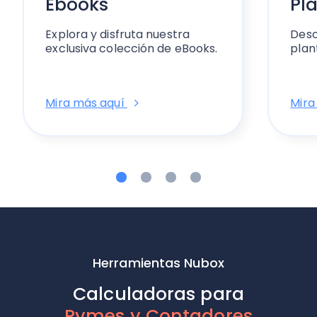
Ebooks
Pla
Explora y disfruta nuestra
Desc
exclusiva colección de eBooks.
plant
Mira más aquí
Mira
Herramientas Nubox
Calculadoras para
Pymes y Contadores