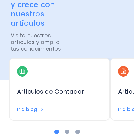
y crece con
Administración Empresarial
Software Factura y Administración
nuestros
Kits
artículos
Ver todo
Ver Todo
Autores
Visita nuestros
artículos y amplia
tus conocimientos
Artículos de Contador
Artí
Ir a blog
Ir a b