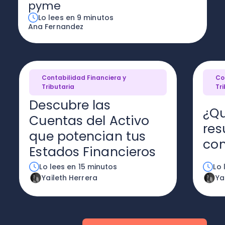
pyme
Lo lees en 9 minutos
Ana Fernandez
Contabilidad Financiera y
Co
Tributaria
Tr
Descubre las
¿Qu
Cuentas del Activo
res
que potencian tus
con
Estados Financieros
Lo lees en 15 minutos
Lo 
Yaileth Herrera
Ya