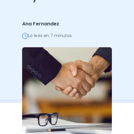
Administración Empresarial
Software Factura y Administración
Kits
Ana Fernandez
Ver todo
Ver Todo
Autores
Lo lees en 7 minutos