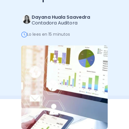
Software de Gestión
Cursos
Administración Empresarial
Software Factura y Administración
Kits
Dayana Huala Saavedra
Contadora Auditora
Ver todo
Ver Todo
Autores
Lo lees en 15 minutos