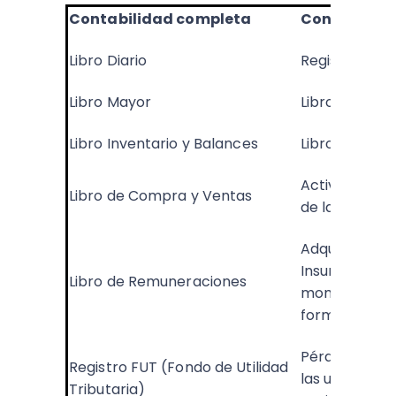
Contabilidad completa
Contabilida
Libro Diario
Registro de I
Libro Mayor
Libro de Com
Libro Inventario y Balances
Libro de Rem
Activo Fijo: 
Libro de Compra y Ventas
de la compra
Adquisición 
Insumos, reba
Libro de Remuneraciones
momento de 
forma instan
Pérdida Tribu
Registro FUT (Fondo de Utilidad
las utilidades
Tributaria)