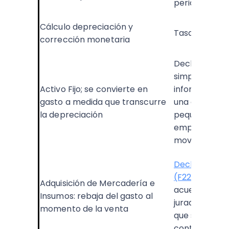
periodos
Cálculo depreciación y
Tasa de PPM f
corrección monetaria
Declaración d
simple y con
Activo Fijo; se convierte en
información, 
gasto a medida que transcurre
una contabili
la depreciación
pequeñas y 
empresas, c
movimientos 
Declaración 
(F22)
, ya que
Adquisición de Mercadería e
acuerdo a me
Insumos: rebaja del gasto al
juradas, prin
momento de la venta
que separa r
contabilidad 