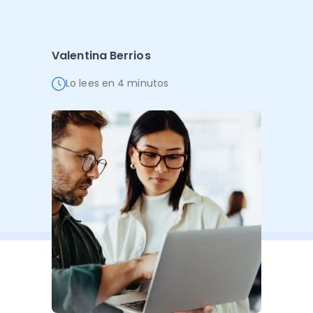
Administración Empresarial
Software Factura y Administración
Kits
Valentina Berrios
Ver todo
Ver Todo
Autores
Lo lees en 4 minutos