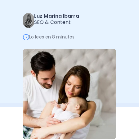
Software de Gestión
Cursos
Administración Empresarial
Luz Marina Ibarra
Software Factura y Administración
Kits
SEO & Content
Ver todo
Ver Todo
Autores
Lo lees en 8 minutos