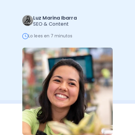
Administración Empresarial
Software Factura y Administración
Kits
Luz Marina Ibarra
SEO & Content
Ver todo
Ver Todo
Autores
Lo lees en 7 minutos