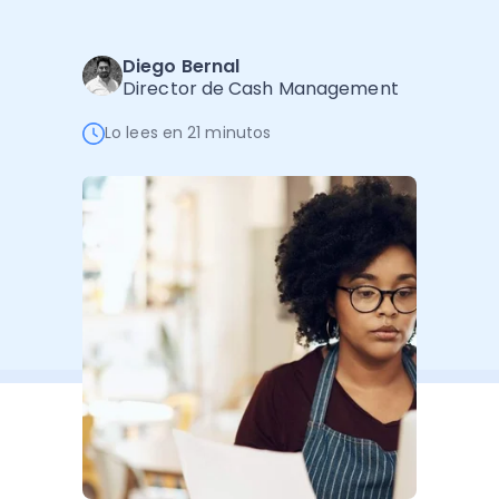
Software de Gestión
Cursos
Administración Empresarial
Software Factura y Administración
Kits
Diego Bernal
Director de Cash Management
Ver todo
Ver Todo
Autores
Lo lees en 21 minutos