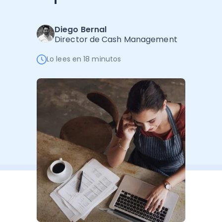
Software de Gestión
Cursos
Administración Empresarial
Software Factura y Administración
Kits
Diego Bernal
Director de Cash Management
Ver todo
Ver Todo
Autores
Lo lees en 18 minutos