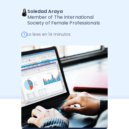
Software de Gestión
Cursos
Soledad Araya
Administración Empresarial
Software Factura y Administración
Kits
Member of The International
Society of Female Professionals
Ver todo
Ver Todo
Autores
Lo lees en 14 minutos