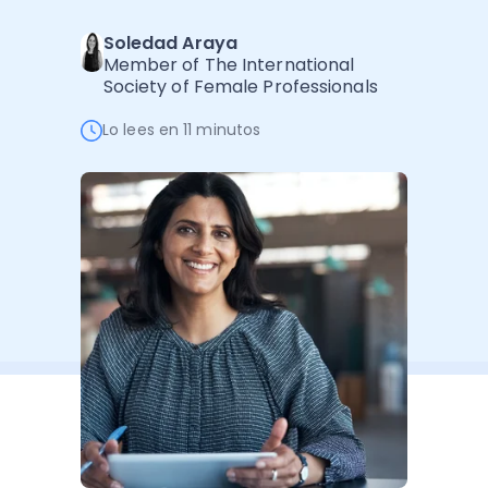
Administración Empresarial
Soledad Araya
Software Factura y Administración
Kits
Member of The International
Society of Female Professionals
Ver todo
Ver Todo
Autores
Lo lees en 11 minutos