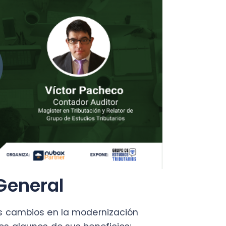
neral
ambios en la modernización
lgunos de sus beneficios:
eren o perciban rentas que
uación tributaria asociada a los
0% de la LIR
. Esto como
rá un tope de
5.000 UF.
presa pueda anticipar a sus
 se lleva a las declaraciones