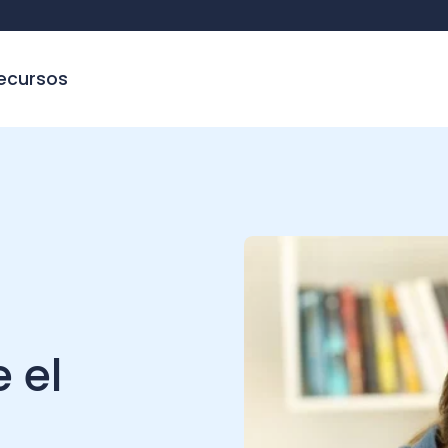
sos
C
l