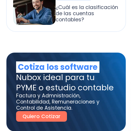
otiza los software
box ideal para tu
ME o estudio contable
tura y Admnistración,
tabilidad, Remuneraciones y
trol de Asistencia.
uiero Cotizar