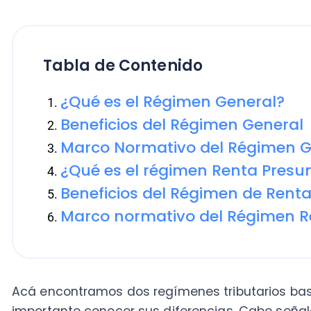
Tabla de Contenido
¿Qué es el Régimen General?
Beneficios del Régimen General
Marco Normativo del Régimen Gene
¿Qué es el régimen Renta Presunta?
Beneficios del Régimen de Renta Pr
Marco normativo del Régimen Rent
Acá encontramos dos regímenes tributarios bastante 
importante conocer sus diferencias. Cabe señalar qu
clave en la
contabilidad tributaria
y las declaracione
tributario.
Recordemos, en primer lugar, que tuvieron cambios 
Modernización Tributaria.
Entre otras cosas, el Semi 