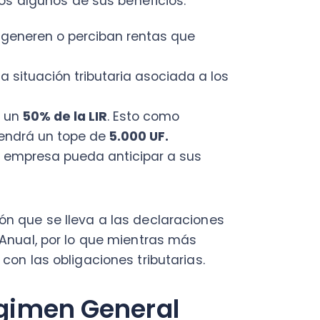
l, por lo que mientras más
s obligaciones tributarias.
men General
bo los procesos tributarios de
s pueden tener inconvenientes
para que puedas profundizar
ficaciones introducidas por la
más normas legales
ción sobre renta efectiva
de enero de 2020”.
zo para el incentivo al ahorro”
.