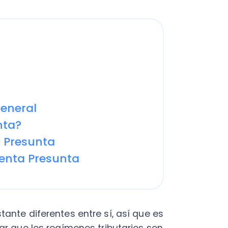
ral
esunta
a Presunta
diferentes entre sí, así que es
e los regímenes tributarios son
s de renta de cada año
en la nueva
Ley de
Integrado pasó a ser conocido