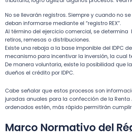
juradas anuales para la confección de la Renta Anua
ordenados estén, más rápido permitirán cumplir con la
Marco Normativo del Régi
El marco normativo es la clave para poder llevar a ca
la empresa, ya que muchas veces los contribuyente
al momento de cumplir con obligaciones tributarias.
Es por esto que dejamos acá información relevante 
más en este régimen tributario:
Circular del SII N° 73
, del 2020:
“Instruye sobre las modi
Ley N° 21.210 a la Ley sobre Impuesto a la Renta y de
relacionadas con el nuevo régimen general de tributa
según contabilidad completa, vigente a contar del 1° 
Resolución Exenta del SII N° 172
, del 2020:
” Forma y pla