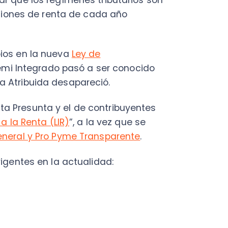
ibuida desapareció.
sunta y el de contribuyentes
C
Renta (LIR)
”, a la vez que se
Nu
l y Pro Pyme Transparente
.
PY
es en la actualidad:
Fac
Con
Con
Q
acerca del Régimen General
ta!