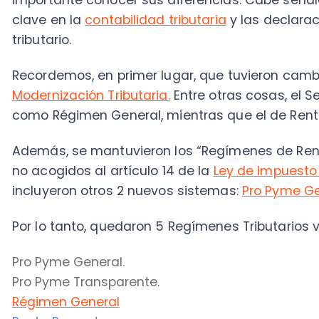
como Régimen General, mientras que el de Renta Atr
Además, se mantuvieron los “Regímenes de Renta Pre
no acogidos al artículo 14 de la
Ley de Impuesto a la 
incluyeron otros 2 nuevos sistemas:
Pro Pyme Genera
Por lo tanto, quedaron 5 Regímenes Tributarios vigent
Pro Pyme General
.
Pro Pyme Transparente.
Régimen General
Renta Presunta
.
Contribuyentes no afectos al Artículo 14 de la LIR.
Con el panorama claro, ahora te explicaremos todo 
(Semi Integrado) y Renta Presunta. ¡Así que toma no