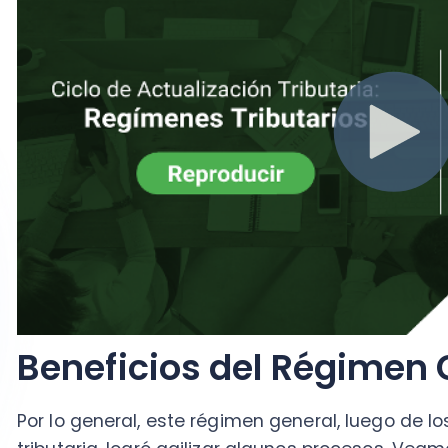
Beneficios
del Régimen Ge
Por lo general, este régimen general, luego de los c
tributaria, logró agilizar algunos procesos. Veamos a
No se llevarán registros. Siempre y cuando no se gen
deban informarse mediante el “registro REX”.
Al término del ejercicio comercial, se determina la sit
retiros, remesas o distribuciones.
Existe una rebaja a la base imponible del IDPC de un
5
mecanismo para incentivar la inversión, la cual tend
De manera voluntaria, existe la posibilidad que la em
dueños el crédito por IDPC.
Cabe señalar que estos procesos son información que