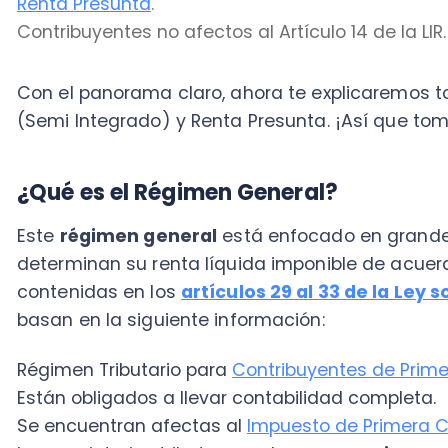
¿Qué es el
Régimen General?
Este
régimen general
está enfocado en grandes em
determinan su renta líquida imponible de acuerdo a
contenidas en los
artículos 29 al 33 de la Ley sobr
basan en la siguiente información:
Régimen Tributario para
Contribuyentes de Primera C
Están obligados a llevar contabilidad completa.
Se encuentran afectas al
Impuesto de Primera Categ
Los propietarios tributan con base en
“retiros, remes
efectivas”
, las cuales generan una imputación parcia
en los impuestos finales que se encuentren afectos.
Cabe señalar que, en este sistema, los socios tributa
efectivos con imputación parcial de crédito de este
sistema está destinado para todos aquellos contri
como PyMES
, debido a sus niveles de ingresos del gir