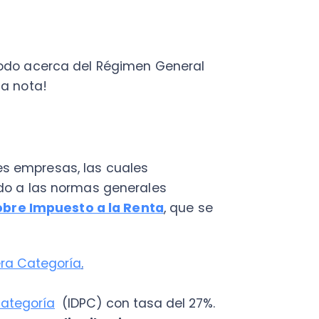
presas, las cuales
 las normas generales
e Impuesto a la Renta
, que se
ategoría
.
oría
(IDPC) con tasa del 27%.
as o distribuciones
l del 65% del crédito por IDPC
n de acuerdo a los retiros
 impuesto. Además, dicho
buyentes que
no califiquen
o y capital.