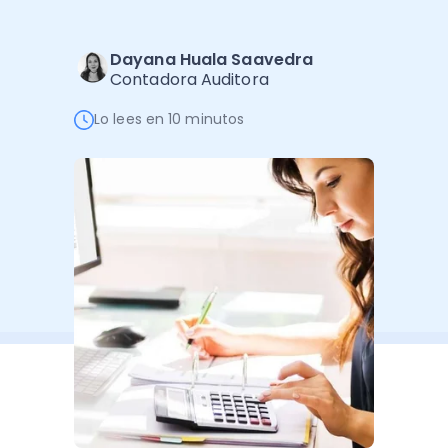
Software de Gestión
Cursos
Administración Empresarial
Software Factura y Administración
Kits
Dayana Huala Saavedra
Contadora Auditora
Ver todo
Ver Todo
Autores
Lo lees en 10 minutos