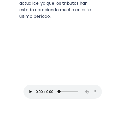
actualice, ya que los tributos han
estado cambiando mucho en este
último período.
ESCUCHA EL PODCAST:
Arriba Pymes
En este episodio, Blanca Vives nos ofrece
los mejores consejos para administrar un
negocio y no morir en el intento, así que
toma lápiz y papel.