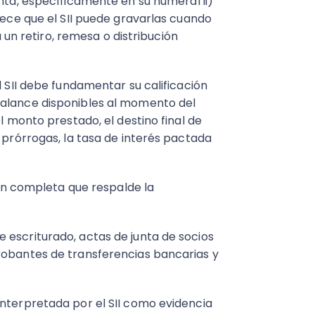
nta, específicamente en su numeral ii)
blece que el SII puede gravarlas cuando
 retiro, remesa o distribución
l SII debe fundamentar su calificación
balance disponibles al momento del
el monto prestado, el destino final de
s prórrogas, la tasa de interés pactada
 completa que respalde la
 escriturado, actas de junta de socios
robantes de transferencias bancarias y
interpretada por el SII como evidencia