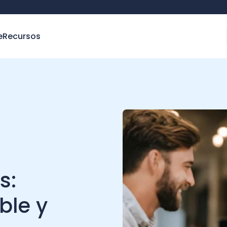
e
Recursos
s:
ble y