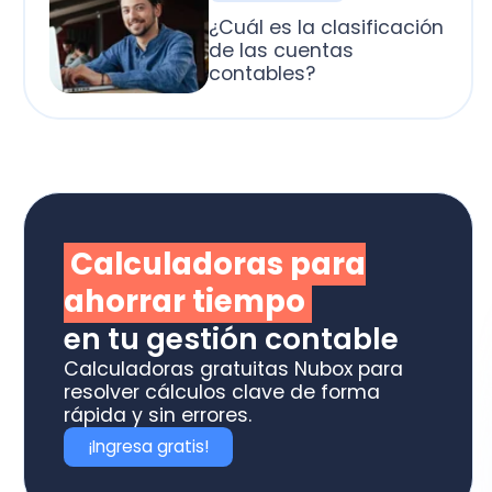
alculadoras para
horrar tiempo
 tu gestión contable
culadoras gratuitas Nubox para
olver cálculos clave de forma
ida y sin errores.
Ingresa gratis!
otiza los software
box ideal para tu
ME o estudio contable