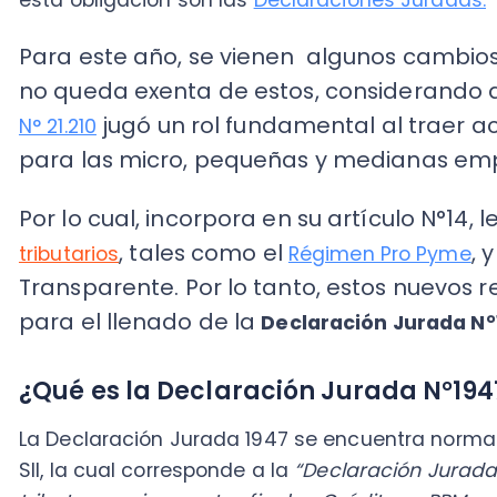
para las micro, pequeñas y medianas empres
Por lo cual, incorpora en su artículo N°14, letra 
, tales como el
, y el
tributarios
Régimen Pro Pyme
Transparente.
Por lo tanto, estos nuevos regí
para el llenado de la
Declaración Jurada N°1947.
¿Qué es la Declaración Jurada N°1947?
La Declaración Jurada 1947 se encuentra normada e
SII, la cual corresponde a la
“Declaración Jurada Anua
tributar con impuestos finales, Créditos y PPMs, corr
contribuyentes acogidos al régimen tributario N° 8 de l
LIR”.
La DJ 1947 se vincula a los contribuyentes asociados
pagos de
impuestos de primera categoría
(IDPC), do
no se considera de manera detallada en sus flujos de