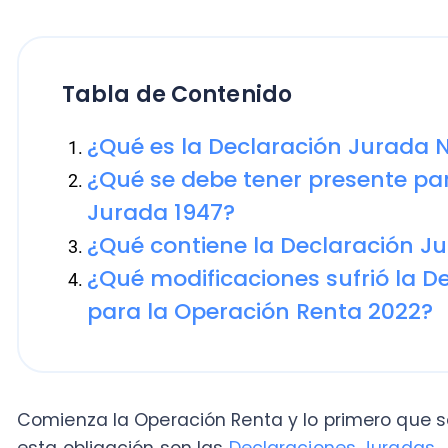
Tabla de Contenido
¿Qué es la Declaración Jurada N°19
¿Qué se debe tener presente para ll
Jurada 1947?
¿Qué contiene la Declaración Jurad
¿Qué modificaciones sufrió la Decla
para la Operación Renta 2022?
Comienza la Operación Renta y lo primero que se de
esta obligación son las
Declaraciones Juradas.
Para este año, se vienen algunos cambios y la
no queda exenta de estos, considerando que, 
jugó un rol fundamental al traer actua
N° 21.210