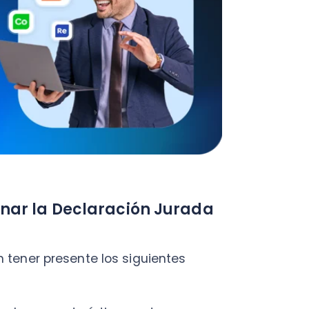
 la Declaración Jurada
r presente los siguientes
 características antes
s que se encuentren acogidos
, de la Ley sobre Impuesto a la
puestos Internos (SII) sobre lo
r la empresa a los
calendario anterior al que se