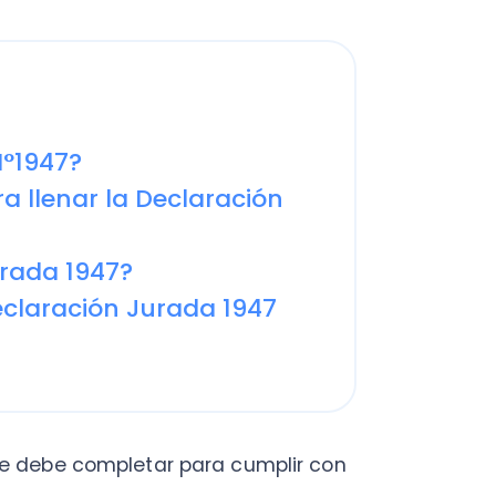
47?
enar la Declaración
a 1947?
ración Jurada 1947
be completar para cumplir con
Declaración Jurada 1947
para años anteriores, la
Ley
lizaciones importantes