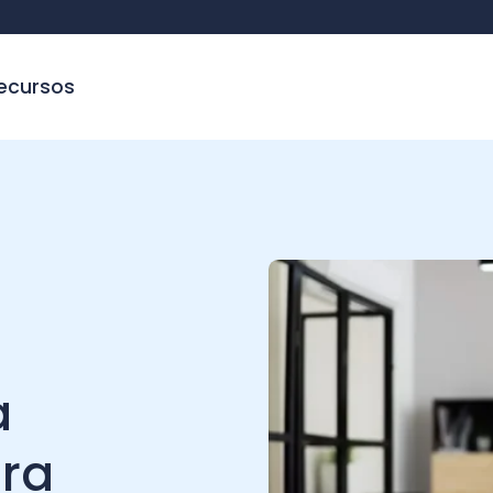
sos
a
°8!