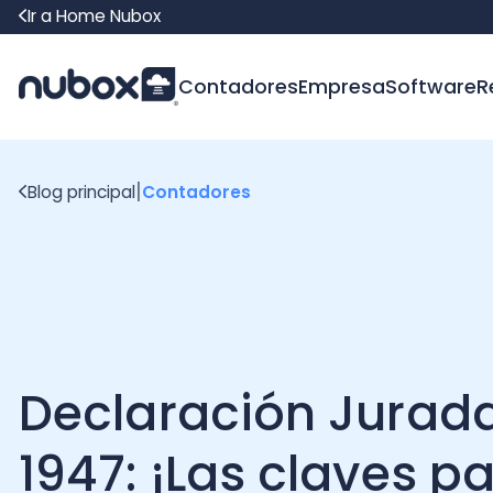
Ir a Home Nubox
Contadores
Empresa
Software
Recur
|
Blog principal
Contadores
Declaración Jurada
1947: ¡Las claves par
contribuyentes 14D N