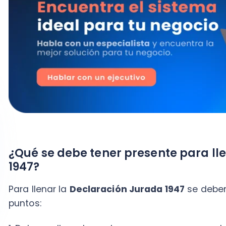
¿Qué se debe tener presente para llenar
1947?
Para llenar la
Declaración Jurada 1947
se deben tene
puntos:
1. Debe ser llenada por las empresas que cumplan las
mencionadas, incluidos los empresarios individuale
al régimen tributario N° 8 de la letra D del artículo 14
Renta (LIR).
2. Esta declaración debe presentarse al Servicio de Im
que corresponde a la base imponible determinada po
propietarios.
3. El cálculo de la base imponible corresponde al año 
informa (año comercial informado en año tributario).