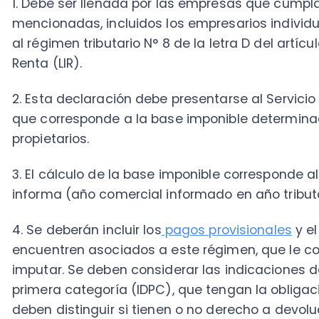
4. Se deberán incluir los
pagos provisionales
y el mont
encuentren asociados a este régimen, que le corres
imputar. Se deben considerar las indicaciones de aqu
primera categoría (IDPC), que tengan la obligación d
deben distinguir si tienen o no derecho a devolución
visualice un remanente al momento de su imputación
5. Deberá ser presentada antes de la declaración de
impuestos de renta anual, en los casos de empresario
6. Tendrán plazo máximo hasta el 30 de marzo de c
contribuyentes que no estén obligados a informar m
7. Aquellos contribuyentes que no sean empresarios in
certificado N°69, indicando sus partidas correspond
correspondientes a dueños, socios, comuneros, accio
sociedades o comunidades acogidas al régimen tributa
artículo 14 de la LIR”
. Se deberá presentar hasta el 31