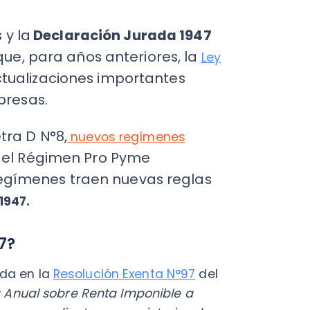
as.
D N°8,
nuevos regímenes
 Régimen Pro Pyme
C
menes traen nuevas reglas
a
en
Cal
res
ráp
n la
Resolución Exenta N°97
del
¡
l sobre Renta Imponible a
espondientes a propietarios de
a letra D, del artículo 14 de la
C
 a los regímenes exentos de
Nu
nde la base por la que tributan
 ingresos y egresos. Por ende,
PY