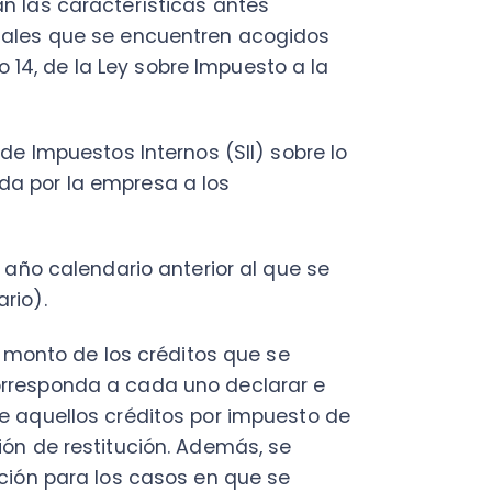
o de los créditos que se
ponda a cada uno declarar e
ellos créditos por impuesto de
e restitución. Además, se
 para los casos en que se
 en los impuestos finales.
l
formulario N°22
sobre los
s individuales.
ada año calendario los demás
ayores antecedentes.
dividuales, deberán llenar el
ientes a
“rentas y créditos
nistas de empresas,
rio del N°8 de la letra D, del
 de marzo de cada año. Para el