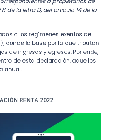
de esta declaración, aquellos
Fac
al.
Con
Con
Q
N RENTA 2022