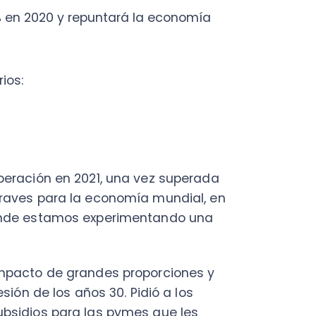
ión en 2021, una vez superada
 para la economía mundial, en
 estamos experimentando una
to de grandes proporciones y
e los años 30. Pidió a los
os para las pymes que les
ión.
onal
, organismo adscrito a las
. En su informe publicado en
lobales están en riesgo de
al igual que la OCDE- pide a
l 70% de la mano de obra