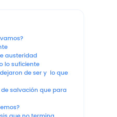
mos?
usteridad
suficiente
aron de ser y lo que
 salvación que para
os?
 que no termina
s primeras
e esta crisis