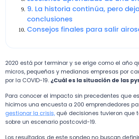
2020 está por terminar y se erige como el año que ma
micros, pequeñas y medianas empresas por causa de 
por la COVID-19.
¿Cuál es la situación de las pyme
Para conocer el impacto sin precedentes que esta p
hicimos una encuesta a 200 emprendedores para en
gestionar la crisis,
qué decisiones tuvieron que tomar
sobre un escenario postcovid-19.
Los resultados de este sondeo no buscan definir la r
negocio, sino aproximarnos a las percepciones que m
proceso.
Les invitamos entonces a revisar cómo ha sido para 
las lecciones que les va dejando. ¡Lee hasta el final!