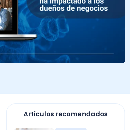
Artículos recomendados
Empresas
El secreto para calcular
horas extras en Chile: