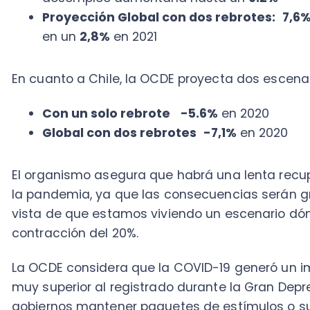
El organismo asegura que habrá una lenta recuperac
la pandemia, ya que las consecuencias serán graves
vista de que estamos viviendo un escenario dónde
contracción del 20%.
La OCDE considera que la COVID-19 generó un impac
muy superior al registrado durante la Gran Depresión d
gobiernos mantener paquetes de estímulos o subsidi
ayuden a sortear en mejores condiciones esta situac
En esa misma línea, el
Centro de Comercio Internaci
Naciones Unidas, tampoco ofrece noticias alentadora
junio, aseguró que el
20% de los emprendimientos g
llegar a su fin por causa de la pandemia. La ONU - 
los gobiernos protegerlas, ya que ellas emplean e
global.
¿Qué pasa con América Latina y la pandemia?