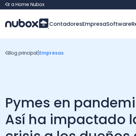
Ir a Home Nubox
Contadores
Empresa
Software
Recur
|
Blog principal
Empresas
Pymes en pandemia:
Así ha impactado la
crisis a los dueños d