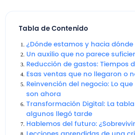
Tabla de Contenido
¿Dónde estamos y hacia dónde va
Un auxilio que no parece suficiente
Reducción de gastos: Tiempos de a
Esas ventas que no llegaron o no lo 
Reinvención del negocio: Lo que dej
son ahora
Transformación Digital: La tabla de
algunos llegó tarde
Hablemos del futuro: ¿Sobrevivirem
Lecciones aprendidas de una crisis
9. La historia continúa, pero deja la
conclusiones
Consejos finales para salir airosos d