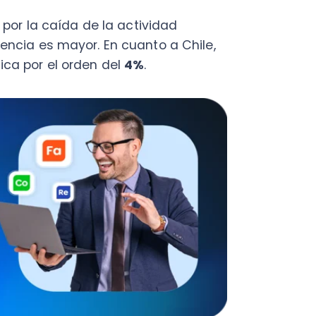
, Chile enfrentó dos períodos
n generado un golpe tremendo
oductividad y la posibilidad
 presencial.
os indagar sobre las
do en las pequeñas y medianas
scamos plantear una hoja de
nes acertadas en los próximos