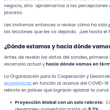
¿Dónde estamos y hacia dónde vamos?
Antes de revelar los datos del sondeo, primeros hag
escenario actual y
hacia dónde vamos en términos 
La Organización para la Cooperación y Desarrollo pl
económicas
en función al avance del COVID-19 y la 
rebrote en países que lograron aplanar la curva:
Proyección Global con un solo rebrote:
Caería
desempleo aumentaría hasta un
9.2%
Proyección Global con dos rebrotes:
7,6%
en 2
en un
2,8%
en 2021
En cuanto a Chile, la OCDE proyecta dos escenarios:
Con un solo rebrote
-5.6%
en 2020
Global con dos rebrotes
-7,1%
en 2020