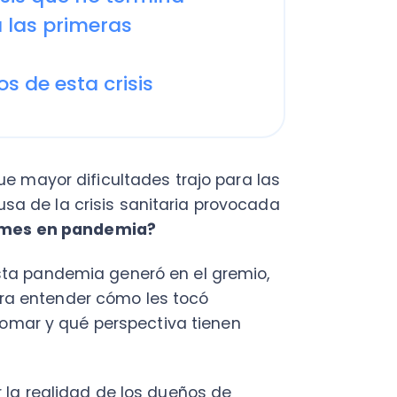
yor dificultades trajo para las
C
la crisis sanitaria provocada
a
s en pandemia?
en
andemia generó en el gremio,
Cal
tender cómo les tocó
res
ráp
 y qué perspectiva tienen
¡
ealidad de los dueños de
uchos tienen sobre este difícil
C
las pymes vivir en pandemia y
Nu
PY