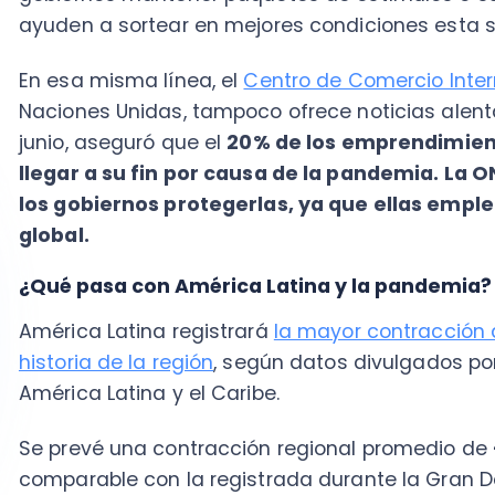
América Latina registrará
la mayor contracción de la
historia de la región
, según datos divulgados por la
América Latina y el Caribe.
Se prevé una contracción regional promedio de
-5,3
comparable con la registrada durante la Gran Depres
América del Sur se contraerá un
-5.2%
, en parte por
económica de China, ya que su nivel de dependencia 
el organismo proyecta una contracción económica po