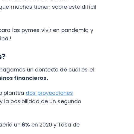
Fac
Con
Con
amos un contexto de cuál es el
Q
financieros.
antea
dos proyecciones
posibilidad de un segundo
 un
6%
en 2020 y Tasa de
020 y repuntará la economía