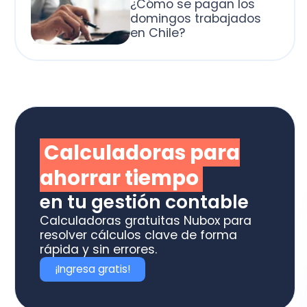
alculadoras para
horrar tiempo
 tu gestión contable
culadoras gratuitas Nubox para
olver cálculos clave de forma
ida y sin errores.
Ingresa gratis!
otiza los software
box ideal para tu
ME o estudio contable