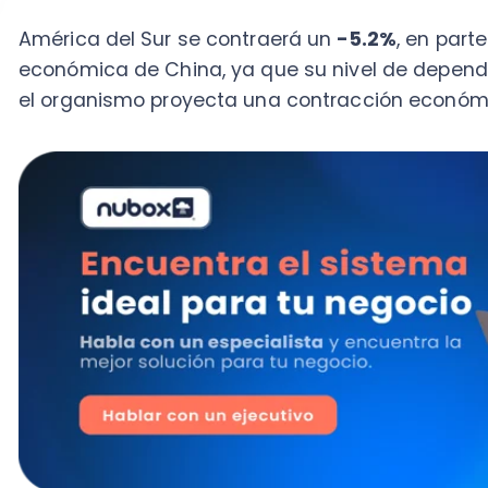
Un auxilio que no parece suficiente
Ahora sí, los resultados. A diferencia de otros países
muy complejos (estallido social y COVID-19) que ha
en muchas empresas, ya que han visto mermada su pr
de continuar desarrollando sus operaciones de forma
En vista de esto antecedentes, desde Nubox decidim
dimensiones de esta crisis y el efecto que ha teni
empresas. Además, a partir de estos resultados, bu
ruta que permita a los emprendedores tomar decisio