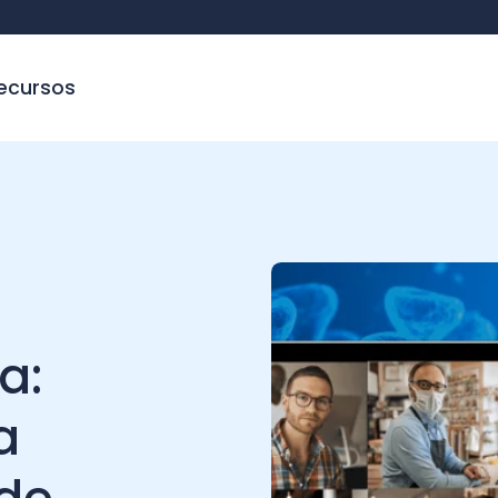
sos
e