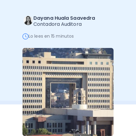
Software de Gestión
Cursos
Administración Empresarial
Software Factura y Administración
Kits
Dayana Huala Saavedra
Contadora Auditora
Ver todo
Ver Todo
Autores
Lo lees en 15 minutos