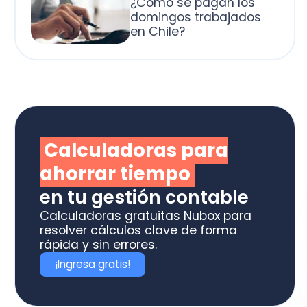
alculadoras para
horrar tiempo
 tu gestión contable
culadoras gratuitas Nubox para
olver cálculos clave de forma
ida y sin errores.
Ingresa gratis!
otiza los software
box ideal para tu
ME o estudio contable