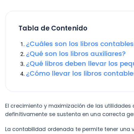
Tabla de Contenido
¿Cuáles son los libros contables d
¿Qué son los libros auxiliares?
¿Qué libros deben llevar los pequeñ
¿Cómo llevar los libros contables d
El crecimiento y maximización de las utilidades de
definitivamente se sustenta en una correcta gestión
La contabilidad ordenada te permite tener una visión
situación financiera del negocio, así como te ayuda e
impuestos a pagar y las deducciones a que tienes d
ordenar los números y las cuentas? ¿Qué libros co
pyme?