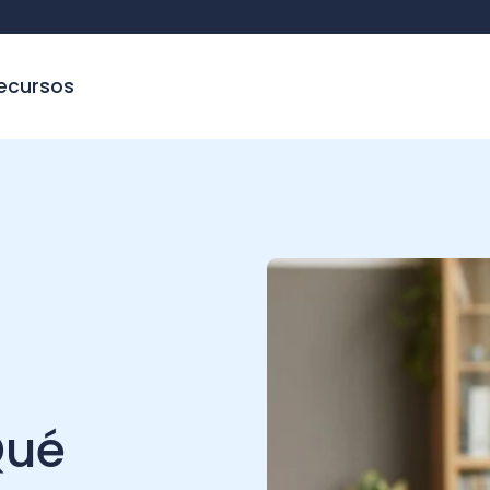
sos
é