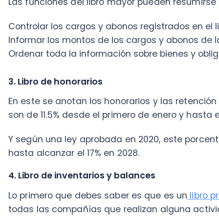
4. Libro de inventarios y balances
Lo primero que debes saber es que es un
libro princip
todas las compañías que realizan alguna actividad e
los activos fijos de la empresa y la mercancía. Tam
pendientes, es decir, todo lo referente a acreedores 
En la práctica, es un resumen de todos los activos, p
compañía, un detalle tanto de los bienes de la emp
esta.
Su periodicidad debe ser anual al 31 de diciembre de
Al ser un libro contable obligatorio, no llevarlo, hacer
que exige el SII o mantenerlo atrasado, ocasiona a 
desde una Unidad Tributaria mensual a una Unidad Tri
Código Tributario
chileno en su artículo 97.