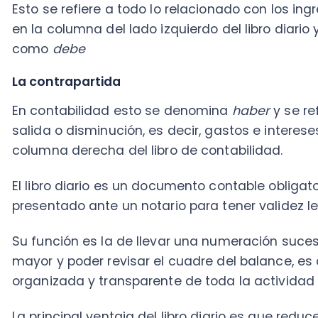
El libro diario es un documento contable obligatorio y
presentado ante un notario para tener validez legal.
Su función es la de llevar una numeración sucesiva qu
mayor y poder revisar el cuadre del balance, es decir,
organizada y transparente de toda la actividad eco
La principal ventaja del libro diario es que reduce la 
en la contabilidad.
2. Libro mayor
También representa una ayuda invaluable e imprescin
contabilidad organizada y transparente.
En
libro mayor
se registran todos los movimientos dia
agrupados por tipo de movimiento.
Esto permite ver de forma detallada y cronológica la