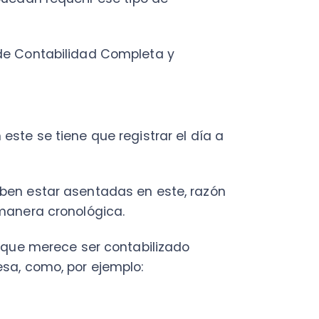
Fac
 se tiene que registrar el día a
Con
Con
Q
estar asentadas en este, razón
ra cronológica.
 merece ser contabilizado
como, por ejemplo:
. Esta información se registra
s lo que en contaduría se conoce
 a todo lo que implica una
réditos. Se registra en la