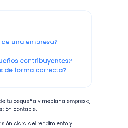
e una empresa?
os contribuyentes?
e forma correcta?
 tu pequeña y mediana empresa,
 contable.
 clara del rendimiento y
n la liquidación precisa de los
erecho. Pero
¿sabes cómo
ntables debe llevar una