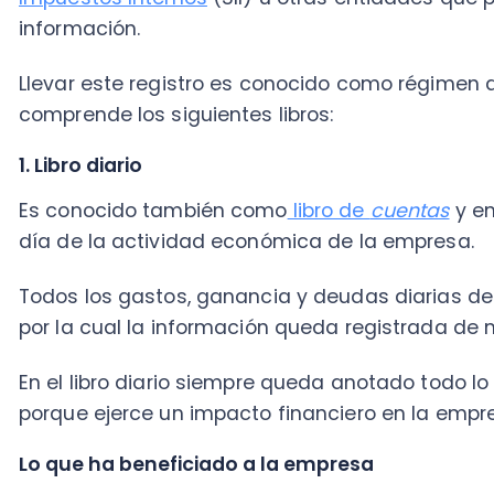
Es conocido también como
libro de
cuentas
y en este
día de la actividad económica de la empresa.
Todos los gastos, ganancia y deudas diarias deben 
por la cual la información queda registrada de mane
En el libro diario siempre queda anotado todo lo que
porque ejerce un impacto financiero en la
empresa
, 
Lo que ha beneficiado a la empresa
Esto se refiere a todo lo relacionado con los ingresos
en la columna del lado izquierdo del libro diario y e
como
debe
La contrapartida
En contabilidad esto se denomina
haber
y se refiere
salida o disminución, es decir, gastos e intereses de c
columna derecha del libro de contabilidad.