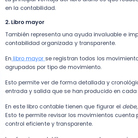
entrada y salida que se han producido en cada cuen
En este libro contable tienen que figurar el
debe
, el
h
Esto te permite revisar los movimientos cuenta por c
control eficiente y transparente.
Las funciones del libro mayor pueden resumirse de l
Controlar los cargos y abonos registrados en el libro di
Informar los montos de los cargos y abonos de las o
Ordenar toda la información sobre bienes y obligacio
3. Libro de honorarios
En este se anotan los honorarios y las retención impos
son de 11.5% desde el primero de enero y hasta el 31 
Y según una ley aprobada en 2020, este porcentaje 
hasta alcanzar el 17% en 2028.