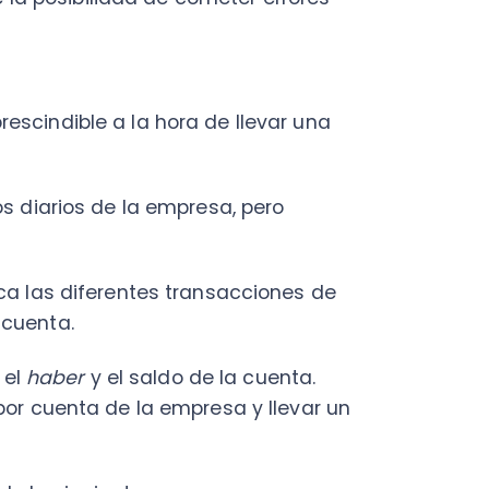
ta.
aber
y el saldo de la cuenta.
uenta de la empresa y llevar un
a siguiente manera:
ario.
peraciones efectuadas.
nes de la empresa.
itiva que, en el caso de Chile,
de diciembre de 2021.
se incrementará cada año 0.75