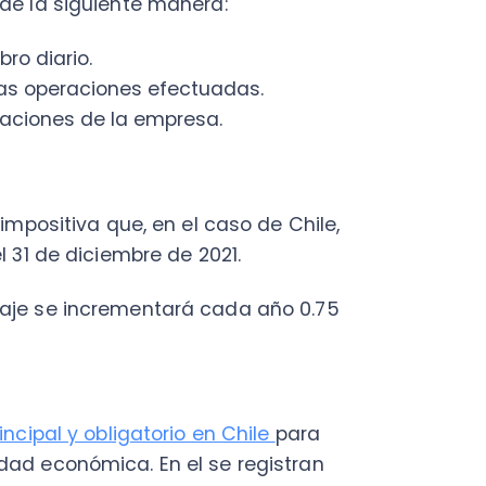
al y obligatorio en Chile
para
conómica. En el se registran
bién se anotan las deudas
y deudores.
asivos y patrimonio de la
resa como de las deudas de
 cada año.
lo de una forma distinta a la
la empresa multas que van
butaria anual, según refiere el