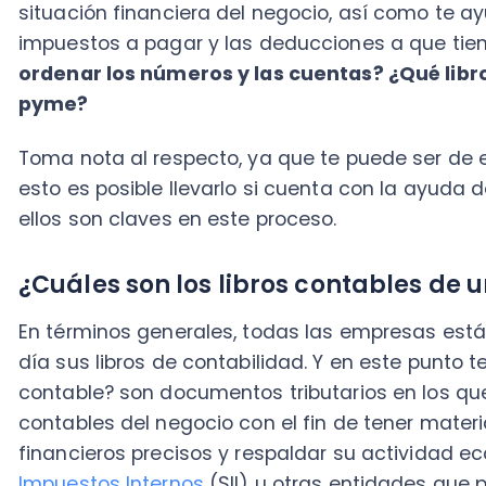
Toma nota al respecto, ya que te puede ser de enor
esto es posible llevarlo si cuenta con la ayuda de un
ellos son claves en este proceso.
¿Cuáles son los libros contables de una
En términos generales, todas las empresas están obl
día sus libros de contabilidad. Y en este punto te pre
contable? son documentos tributarios en los que se 
contables del negocio con el fin de tener material p
financieros precisos y respaldar su actividad econó
Impuestos Internos
(SII) u otras entidades que pueda
información.
Llevar este registro es conocido como régimen de C
comprende los siguientes libros:
1. Libro diario