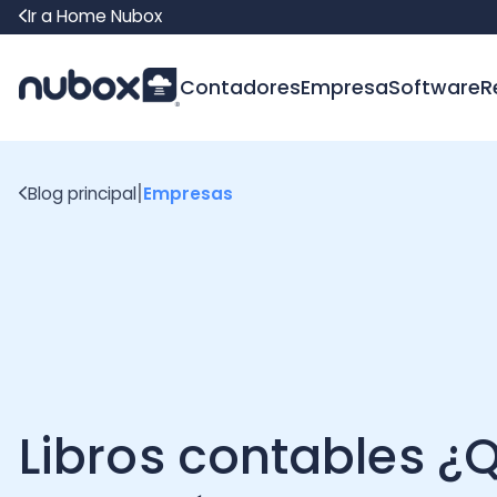
Ir a Home Nubox
Contadores
Empresa
Software
Recur
|
Blog principal
Empresas
Libros contables ¿Qu
es? ¿Cómo llevarlos?