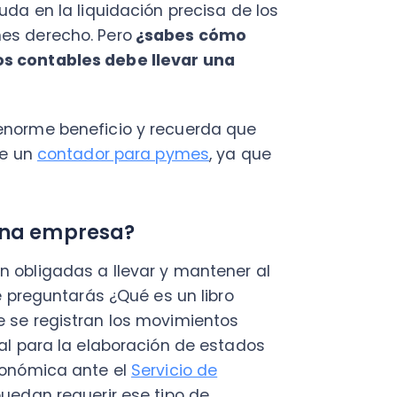
me beneficio y recuerda que
contador para pymes
, ya que
C
a
 empresa?
en
igadas a llevar y mantener al
Cal
guntarás ¿Qué es un libro
res
ráp
registran los movimientos
¡
ara la elaboración de estados
mica ante el
Servicio de
n requerir ese tipo de
ontabilidad Completa
y
C
Nu
PY