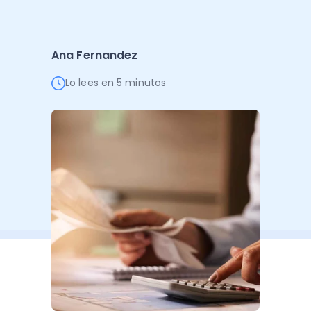
Administración Empresarial
Software Factura y Administración
Kits
Ana Fernandez
Ver todo
Ver Todo
Autores
Lo lees en 5 minutos